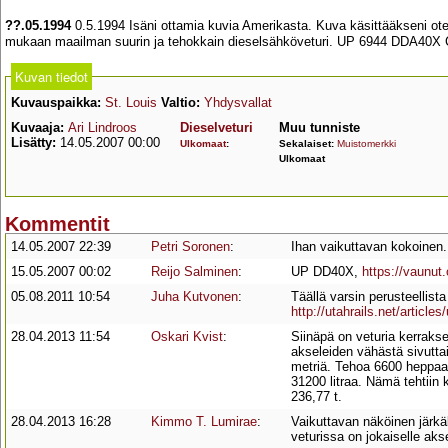
??.05.1994
0.5.1994 Isäni ottamia kuvia Amerikasta. Kuva käsittääkseni o
mukaan maailman suurin ja tehokkain dieselsähköveturi. UP 6944 DDA40X C
Kuvan tiedot
Kuvauspaikka:
St. Louis
Valtio:
Yhdysvallat
Kuvaaja:
Ari Lindroos
Dieselveturi
Muu tunniste
Lisätty:
14.05.2007 00:00
Ulkomaat
:
Sekalaiset:
Muistomerkki
Ulkomaat
Kommentit
14.05.2007 22:39
Petri Soronen
:
Ihan vaikuttavan kokoinen.
15.05.2007 00:02
Reijo Salminen
:
UP DD40X,
https://vaunut
05.08.2011 10:54
Juha Kutvonen
:
Täällä varsin perusteellista
http://utahrails.net/article
28.04.2013 11:54
Oskari Kvist
:
Siinäpä on veturia kerraks
akseleiden vähästä sivutt
metriä. Tehoa 6600 heppaa.
31200 litraa. Nämä tehtiin 
236,77 t.
28.04.2013 16:28
Kimmo T. Lumirae
:
Vaikuttavan näköinen järkäl
veturissa on jokaiselle aks