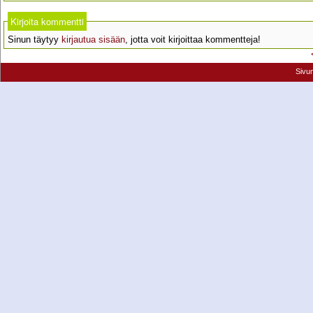
Kirjoita kommentti
Sinun täytyy
kirjautua sisään
, jotta voit kirjoittaa kommentteja!
Sivu