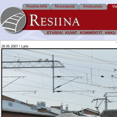
Resiina-lehti
Museojunat
Keskustelu
Va
ETUSIVU
KUVAT
KOMMENTIT
HAKU
29.05.2007 / Lahti