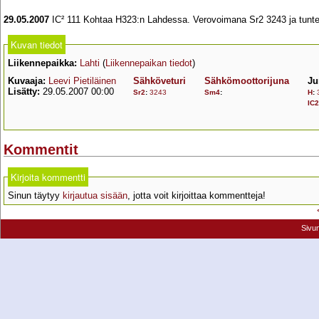
29.05.2007
IC² 111 Kohtaa H323:n Lahdessa. Verovoimana Sr2 3243 ja tunt
Kuvan tiedot
Liikennepaikka:
Lahti
(
Liikennepaikan tiedot
)
Kuvaaja:
Leevi Pietiläinen
Sähköveturi
Sähkömoottorijuna
Ju
Lisätty:
29.05.2007 00:00
Sr2
:
3243
Sm4
:
H
:
IC2
Kommentit
Kirjoita kommentti
Sinun täytyy
kirjautua sisään
, jotta voit kirjoittaa kommentteja!
Sivu