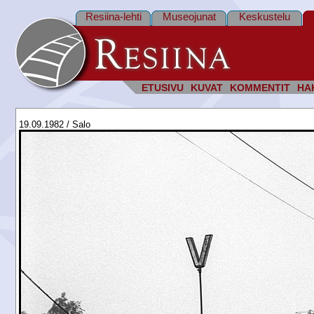
Resiina-lehti
Museojunat
Keskustelu
ETUSIVU
KUVAT
KOMMENTIT
HA
19.09.1982 / Salo