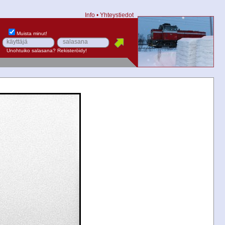
Info
•
Yhteystiedot
Muista minut!
Unohtuiko salasana?
Rekisteröidy!