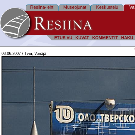
Resiina-lehti
Museojunat
Keskustelu
Va
ETUSIVU
KUVAT
KOMMENTIT
HAKU
08.06.2007 / Tver, Venäjä