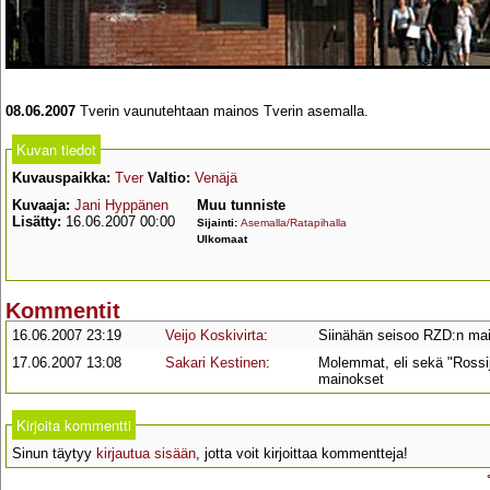
08.06.2007
Tverin vaunutehtaan mainos Tverin asemalla.
Kuvan tiedot
Kuvauspaikka:
Tver
Valtio:
Venäjä
Kuvaaja:
Jani Hyppänen
Muu tunniste
Lisätty:
16.06.2007 00:00
Sijainti:
Asemalla/Ratapihalla
Ulkomaat
Kommentit
16.06.2007 23:19
Veijo Koskivirta
:
Siinähän seisoo RZD:n main
17.06.2007 13:08
Sakari Kestinen
:
Molemmat, eli sekä "Rossijs
mainokset
Kirjoita kommentti
Sinun täytyy
kirjautua sisään
, jotta voit kirjoittaa kommentteja!