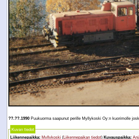
??.??.1990
Puukuorma saapunut perille Myllykoski Oy:n kuorimolle josk
Kuvan tiedot
Liikennepaikka:
Myllykoski
(
Liikennepaikan tiedot
)
Kuvauspaikka:
Anj