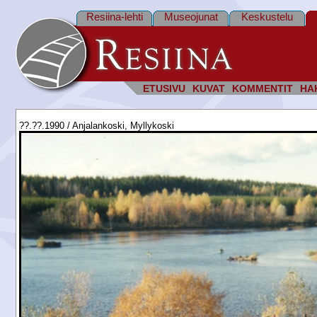
Resiina-lehti
Museojunat
Keskustelu
ETUSIVU
KUVAT
KOMMENTIT
HA
??.??.1990 / Anjalankoski, Myllykoski