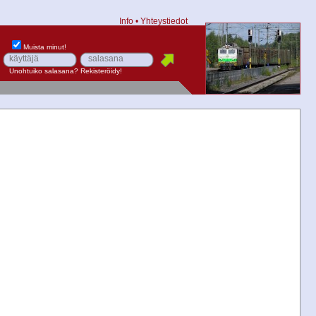
Info
•
Yhteystiedot
Muista minut!
Unohtuiko salasana?
Rekisteröidy!