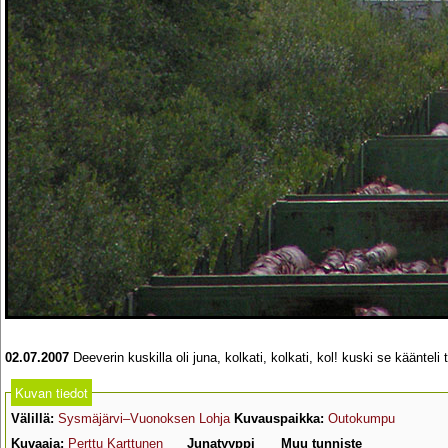
02.07.2007
Deeverin kuskilla oli juna, kolkati, kolkati, kol! kuski se kääntel
Kuvan tiedot
Välillä:
Sysmäjärvi–Vuonoksen Lohja
Kuvauspaikka:
Outokumpu
Kuvaaja:
Perttu Karttunen
Junatyyppi
Muu tunniste