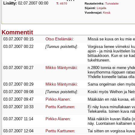
Lisätty:
02.07.2007 00:00
T
:
4670
Rautatieinfra:
Turvalaite
Sijainti:
Linjalla
Vuodenajat:
Kesä
Kommentit
03.07.2007 00:15
Otso Etelämäki
:
Missä se kuva on ku mie e
03.07.2007 00:22
[Tunnus poistettu]
:
Vorgissa lienee viimeksi ku
ajoin - ja minä kuvittelen 
bittiaukkoon. Kun ei se ka
tukehtuneen.
03.07.2007 00:27
Mikko Mäntymäki
:
n.2800 tonnia ei mene yhdel
kevythomma riippuen rataos
Yhdelle koneelle taitaa oll
03.07.2007 00:29
Mikko Mäntymäki
:
Sama ongelman olen myös m
03.07.2007 09:08
[Tunnus poistettu]
:
Koski myös Welhon ja Netson
03.07.2007 09:47
Pirkko Alanen
:
Määkään en nää kuvaa, eli
03.07.2007 10:33
Perttu Karttunen
:
Ei näy kuva minullakaan v
Telekarelia. toinen kuva nä
03.07.2007 11:14
Pirkko Alanen
:
Mää näkkiin kuvan illalla (
näy. Luontaisen kaltainen 
03.07.2007 12:04
Perttu Karttunen
:
Tai sitten on vorgissa kuva