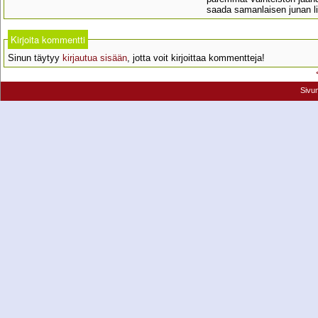
saada samanlaisen junan lii
Kirjoita kommentti
Sinun täytyy
kirjautua sisään
, jotta voit kirjoittaa kommentteja!
Sivu