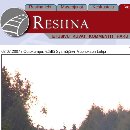
Resiina-lehti
Museojunat
Keskustelu
Va
ETUSIVU
KUVAT
KOMMENTIT
HAKU
02.07.2007 / Outokumpu, välillä Sysmäjärvi–Vuonoksen Lohja