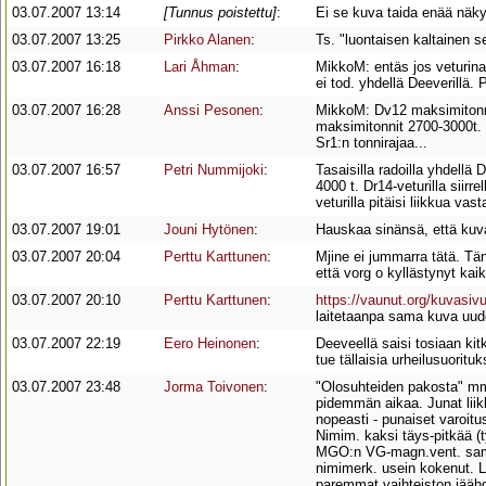
03.07.2007 13:14
[Tunnus poistettu]
:
Ei se kuva taida enää näky
03.07.2007 13:25
Pirkko Alanen
:
Ts. "luontaisen kaltainen s
03.07.2007 16:18
Lari Åhman
:
MikkoM: entäs jos veturina
ei tod. yhdellä Deeverillä
03.07.2007 16:28
Anssi Pesonen
:
MikkoM: Dv12 maksimitonnit
maksimitonnit 2700-3000t.
Sr1:n tonnirajaa...
03.07.2007 16:57
Petri Nummijoki
:
Tasaisilla radoilla yhdellä 
4000 t. Dr14-veturilla siirr
veturilla pitäisi liikkua va
03.07.2007 19:01
Jouni Hytönen
:
Hauskaa sinänsä, että kuva
03.07.2007 20:04
Perttu Karttunen
:
Mjine ei jummarra tätä. Tän
että vorg o kyllästynyt kai
03.07.2007 20:10
Perttu Karttunen
:
https://vaunut.org/kuvasiv
laitetaanpa sama kuva uudel
03.07.2007 22:19
Eero Heinonen
:
Deeveellä saisi tosiaan kit
tue tällaisia urheilusuorituk
03.07.2007 23:48
Jorma Toivonen
:
"Olosuhteiden pakosta" mm.
pidemmän aikaa. Junat liikk
nopeasti - punaiset varoitu
Nimim. kaksi täys-pitkää (
MGO:n VG-magn.vent. sammu
nimimerk. usein kokenut. Li
paremmat vaihteiston jäähd