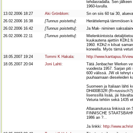
tehdasradalla. Sen jälkeen
1960-luvulla.
13.02.2006 18:27
Aki Grönblom
:
Sn on siis 60 tai 30, alue
26.02.2006 16:38
[Tunnus poistettu]
:
Herättelempä tämmöisen ke
26.02.2006 16:42
[Tunnus poistettu]
:
Ja Mak- niminen saksalaine
26.02.2006 22:11
[Tunnus poistettu]
:
Mielenkiintoista detaljiti
kuukautena ajettiin KDh1:ll
1960. KDh2:n kilsat samana
koneella. Myös tämä veturi
18.05.2007 19:24
Tommi K Hakala
:
http://www.kantapuu.fi/vi
18.05.2007 20:04
Joni Lahti
:
Tätä Jenbacher Werken vetu
vuodesta 1957. Sarjan piti 
600 välissä. JW oli tehnyt 
puuhaamaan dieseleiden k
Suomeen ja Italiaan lähti 
DH400B32R (R=russisch?). N
lisenssillä lisää, jäi Itäva
Veturia tehtiin sekä 1435 e
Allasanotussa linkissä on 
FINNISCHE STAATSBAHN (K
1986 an ?...
Ja linkki:
http://www.achri