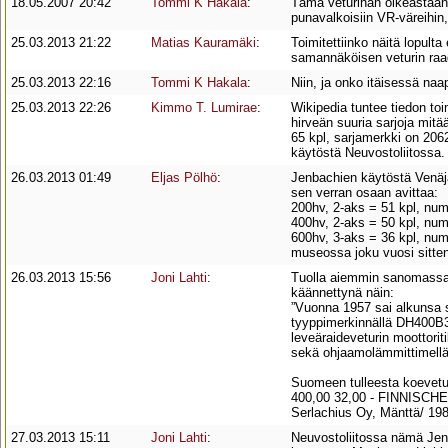
18.05.2007 20:42
Tommi K Hakala
:
Tämä veturihan oikeastaan
punavalkoisiin VR-väreihin,
25.03.2013 21:22
Matias Kauramäki
:
Toimitettiinko näitä lopul
samannäköisen veturin raad
25.03.2013 22:16
Tommi K Hakala
:
Niin, ja onko itäisessä naap
25.03.2013 22:26
Kimmo T. Lumirae
:
Wikipedia tuntee tiedon toi
hirveän suuria sarjoja mitä
65 kpl, sarjamerkki on 206
käytöstä Neuvostoliitossa.
26.03.2013 01:49
Eljas Pölhö
:
Jenbachien käytöstä Venäjä
sen verran osaan avittaa:
200hv, 2-aks = 51 kpl, num
400hv, 2-aks = 50 kpl, num
600hv, 3-aks = 36 kpl, num
museossa joku vuosi sitten
26.03.2013 15:56
Joni Lahti
:
Tuolla aiemmin sanomassani
käännettynä näin:
”Vuonna 1957 sai alkunsa s
tyyppimerkinnällä DH400B32
leveäraideveturin moottoriti
sekä ohjaamolämmittimellä.”
Suomeen tulleesta koevetu
400,00 32,00 - FINNISCH
Serlachius Oy, Mänttä/ 19
27.03.2013 15:11
Joni Lahti
:
Neuvostoliitossa nämä Jen