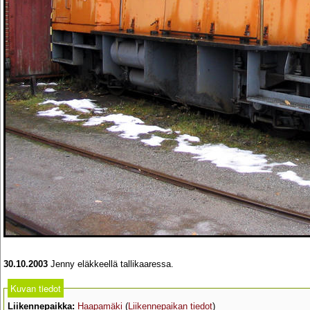
30.10.2003
Jenny eläkkeellä tallikaaressa.
Kuvan tiedot
Liikennepaikka:
Haapamäki
(
Liikennepaikan tiedot
)