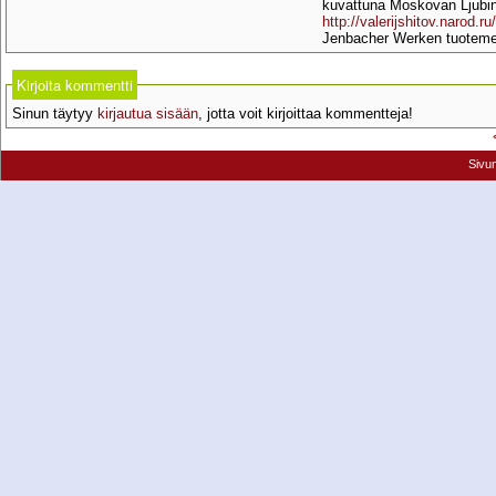
kuvattuna Moskovan Ljubino
http://valerijshitov.narod
Jenbacher Werken tuoteme
Kirjoita kommentti
Sinun täytyy
kirjautua sisään
, jotta voit kirjoittaa kommentteja!
Sivu