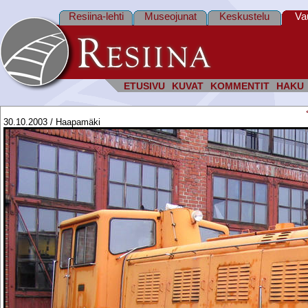
Resiina-lehti
Museojunat
Keskustelu
Va
ETUSIVU
KUVAT
KOMMENTIT
HAKU
30.10.2003 / Haapamäki