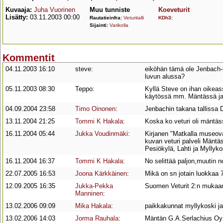
Kuvaaja:
Juha Vuorinen
Muu tunniste
Koeveturit
Lisätty:
03.11.2003 00:00
Rautatieinfra:
Veturitalli
KDh3
:
Sijainti:
Varikolla
Kommentit
04.11.2003 16:10
steve:
eiköhän tämä ole Jenbach-k
luvun alussa?
05.11.2003 08:30
Teppo:
Kyllä Steve on ihan oikeas
käytössä mm. Mäntässä ja 
04.09.2004 23:58
Timo Oinonen
:
Jenbachin takana tallissa
13.11.2004 21:25
Tommi K Hakala
:
Koska ko.veturi oli mäntä
16.11.2004 05:44
Jukka Voudinmäki
:
Kirjanen "Matkalla museova
kuvan veturi palveli Mäntä
Pesiökylä, Lahti ja Myllyko
16.11.2004 16:37
Tommi K Hakala
:
No selittää paljon,muutin n
22.07.2005 16:53
Joona Kärkkäinen
:
Mikä on sn jotain luokkaa
12.09.2005 16:35
Jukka-Pekka
Suomen Veturit 2:n mukaa
Manninen
:
13.02.2006 09:09
Mika Hakala
:
paikkakunnat myllykoski ja
13.02.2006 14:03
Jorma Rauhala
:
Mäntän G.A.Serlachius Oy:n