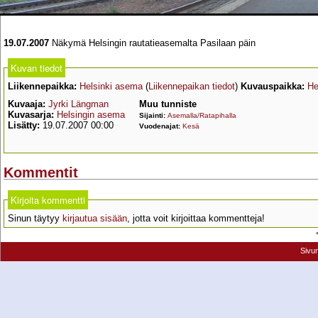
19.07.2007
Näkymä Helsingin rautatieasemalta Pasilaan päin
Kuvan tiedot
Liikennepaikka:
Helsinki asema
(
Liikennepaikan tiedot
)
Kuvauspaikka:
He
Kuvaaja:
Jyrki Längman
Muu tunniste
Kuvasarja:
Helsingin asema
Sijainti:
Asemalla/Ratapihalla
Lisätty:
19.07.2007 00:00
Vuodenajat:
Kesä
Kommentit
Kirjoita kommentti
Sinun täytyy
kirjautua sisään
, jotta voit kirjoittaa kommentteja!
Sivu