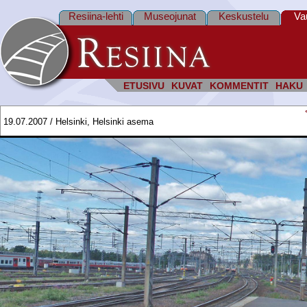
Resiina-lehti
Museojunat
Keskustelu
Va
ETUSIVU
KUVAT
KOMMENTIT
HAKU
19.07.2007 / Helsinki, Helsinki asema