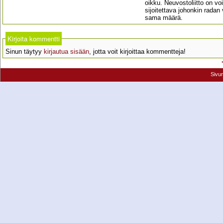
oikku. Neuvostoliitto on voin
sijoitettava johonkin rada
sama määrä.
Kirjoita kommentti
Sinun täytyy
kirjautua sisään
, jotta voit kirjoittaa kommentteja!
Sivu