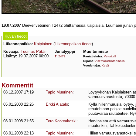
19.07.2007
Deeverivetoinen T2472 ohittamassa Kaipiaisia. Luumäen junan 
Kuvan tiedot
Liikennepaikka:
Kaipiainen
(
Liikennepaikan tiedot
)
Kuvaaja:
Tuomas Pätäri
Junatyyppi
Muu tunniste
Lisätty:
19.07.2007 00:00
T
:
2472
Rautatieinfra:
Veturitalli
Sijainti:
Asemalla/Ratapihalla
Vuodenajat:
Kesä
Kommentit
08.12.2007 17:19
Tapio Muurinen
:
Löytyyköhän Kaipiaisten as
varmuusvarastosta, 70000 t,
05.01.2008 22:26
Erkki Alatalo
:
Kyllä hiilenmurusia löytyy, 
rehutehtaan pohjoispuolella
puutavaraa rautateitse. Nyk
08.01.2008 21:55
Tero Korkeakoski
:
Harvinaista että varmuusva
muutenkin, Tahkoluodonkin ö
08.01.2008 22:13
Tapio Muurinen
:
Hiilen varmuusvarastoksi si