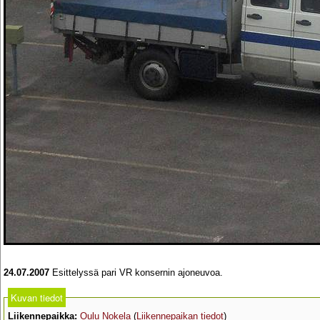
24.07.2007
Esittelyssä pari VR konsernin ajoneuvoa.
Kuvan tiedot
Liikennepaikka:
Oulu Nokela
(
Liikennepaikan tiedot
)