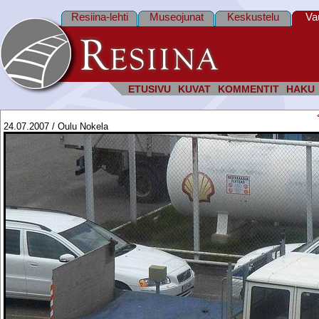
Resiina-lehti
Museojunat
Keskustelu
Va
ETUSIVU
KUVAT
KOMMENTIT
HAKU
24.07.2007 / Oulu Nokela