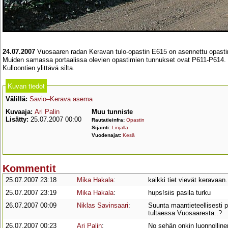
24.07.2007
Vuosaaren radan Keravan tulo-opastin E615 on asennettu opastin
Muiden samassa portaalissa olevien opastimien tunnukset ovat P611-P614. Syyk
Kulloontien ylittävä silta.
Kuvan tiedot
Välillä:
Savio–Kerava asema
Kuvaaja:
Ari Palin
Muu tunniste
Lisätty:
25.07.2007 00:00
Rautatieinfra:
Opastin
Sijainti:
Linjalla
Vuodenajat:
Kesä
Kommentit
25.07.2007 23:18
Mika Hakala
:
kaikki tiet vievät keravaan. 
25.07.2007 23:19
Mika Hakala
:
hups!siis pasila turku
26.07.2007 00:09
Niklas Savinsaari
:
Suunta maantieteellisesti 
tultaessa Vuosaaresta..?
26.07.2007 00:23
Ari Palin
:
No sehän onkin luonnolline