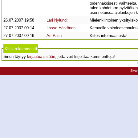
todennäköisesti vaihteelta, 
tulee kahdet km-pylväätkin. 
asennetuissa ajolankojen k
26.07.2007 19:58
Lari Nylund
:
Mielenkiintoinen yksityisko
27.07.2007 00:14
Lasse Härkönen
:
Keravalla vaihdeasennuksi
27.07.2007 00:19
Ari Palin
:
Kiitos informaatiosta!
Kirjoita kommentti
Sinun täytyy
kirjautua sisään
, jotta voit kirjoittaa kommentteja!
Sivu