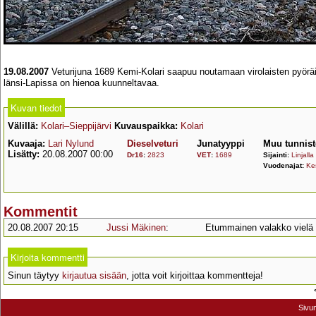
19.08.2007
Veturijuna 1689 Kemi-Kolari saapuu noutamaan virolaisten pyöräi
länsi-Lapissa on hienoa kuunneltavaa.
Kuvan tiedot
Välillä:
Kolari–Sieppijärvi
Kuvauspaikka:
Kolari
Kuvaaja:
Lari Nylund
Dieselveturi
Junatyyppi
Muu tunnist
Lisätty:
20.08.2007 00:00
Dr16
:
2823
VET
:
1689
Sijainti:
Linjalla
Vuodenajat:
Ke
Kommentit
20.08.2007 20:15
Jussi Mäkinen
:
Etummainen valakko vielä 
Kirjoita kommentti
Sinun täytyy
kirjautua sisään
, jotta voit kirjoittaa kommentteja!
Sivu