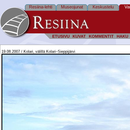
Resiina-lehti
Museojunat
Keskustelu
Va
ETUSIVU
KUVAT
KOMMENTIT
HAKU
19.08.2007 / Kolari, välillä Kolari–Sieppijärvi