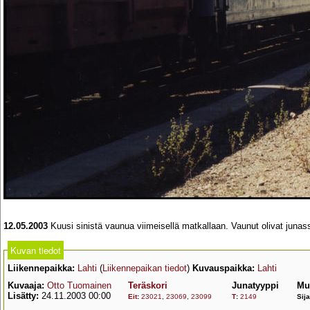
12.05.2003
Kuusi sinistä vaunua viimeisellä matkallaan. Vaunut olivat junas
Kuvan tiedot
Liikennepaikka:
Lahti
(
Liikennepaikan tiedot
)
Kuvauspaikka:
Lahti
Kuvaaja:
Otto Tuomainen
Teräskori
Junatyyppi
Mu
Lisätty:
24.11.2003 00:00
Eit
:
23021
,
23069
,
23099
T
:
2149
Sija