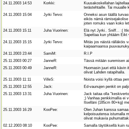
24.11.2003 14:53
Korkki:
Kuusakoskellahan lajitellaa
terästehtaille. Tai muualle 
24.11.2003 15:04
Jyrki Tervo:
Onneksi asun täällä turva
eikös nämä rämisejakolise 
joten romuks vaan koko let
24.11.2003 15:11
Juha Vuorinen:
Elä nyt Jyrki.. Sniff... :(
Sapettaa kun yhtääm Eikt 
24.11.2003 15:15
Jyrki Tervo:
Mitäs jos näistä rälläköis v
kaipaamaansa puuvaunukyyt
24.11.2003 23:44
SamiM:
R.I.P
25.11.2003 00:27
JanneR:
Tässä mitään suremisen ai
25.11.2003 00:49
JanneR:
Huomasin juuri että kävin 
olivat Lahden ratapihalla.
25.11.2003 11:11
VilleS:
Noista voisi kyllä ottaa pen
25.11.2003 12:55
Jack:
Ed-vaunujen penkit on palj
25.11.2003 13:31
Juha Vuorinen:
Jack taitaa olla "keskivert
;) Vanhaa penkkimallia ei 
Itselläni (185cm 80+kg) me
25.11.2003 16:29
KooPee:
Olen Juhan kanssa samaa m
kelpoisuutensa istumalla m
olivat mukavia puhumattaka
02.12.2003 08:10
KooPee:
Samalla täytöksellä kuin r