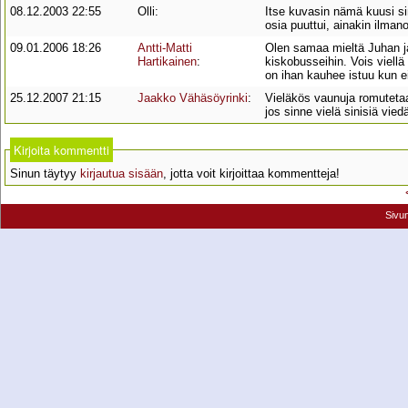
08.12.2003 22:55
Olli:
Itse kuvasin nämä kuusi sini
osia puuttui, ainakin ilman
09.01.2006 18:26
Antti-Matti
Olen samaa mieltä Juhan ja
Hartikainen
:
kiskobusseihin. Vois viellä
on ihan kauhee istuu kun e
25.12.2007 21:15
Jaakko Vähäsöyrinki
:
Vieläkös vaunuja romuteta
jos sinne vielä sinisiä vi
Kirjoita kommentti
Sinun täytyy
kirjautua sisään
, jotta voit kirjoittaa kommentteja!
Sivu