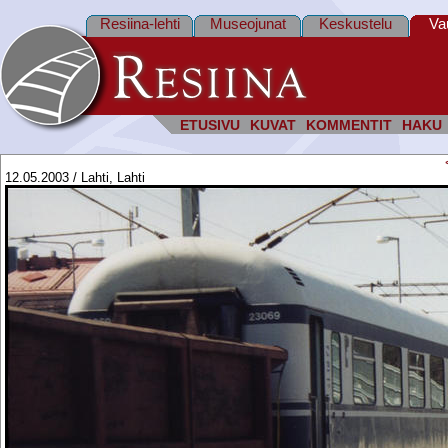
Resiina-lehti
Museojunat
Keskustelu
Va
ETUSIVU
KUVAT
KOMMENTIT
HAKU
12.05.2003 / Lahti, Lahti