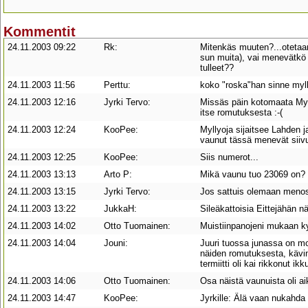
Kommentit
24.11.2003 09:22
Rk:
Mitenkäs muuten?...otetaan
sun muita), vai menevätkö 
tulleet??
24.11.2003 11:56
Perttu:
koko "roska"han sinne myllyo
24.11.2003 12:16
Jyrki Tervo:
Missäs päin kotomaata Mylly
itse romutuksesta :-(
24.11.2003 12:24
KooPee:
Myllyoja sijaitsee Lahden j
vaunut tässä menevät siiv
24.11.2003 12:25
KooPee:
Siis numerot...
24.11.2003 13:13
Arto P:
Mikä vaunu tuo 23069 on?
24.11.2003 13:15
Jyrki Tervo:
Jos sattuis olemaan menoss
24.11.2003 13:22
JukkaH:
Sileäkattoisia Eittejähän n
24.11.2003 14:02
Otto Tuomainen:
Muistiinpanojeni mukaan k
24.11.2003 14:04
Jouni:
Juuri tuossa junassa on mo
näiden romutuksesta, kävin
termiitti oli kai rikkonut ikk
24.11.2003 14:06
Otto Tuomainen:
Osa näistä vaunuista oli ai
24.11.2003 14:47
KooPee:
Jyrkille: Älä vaan nukahda H