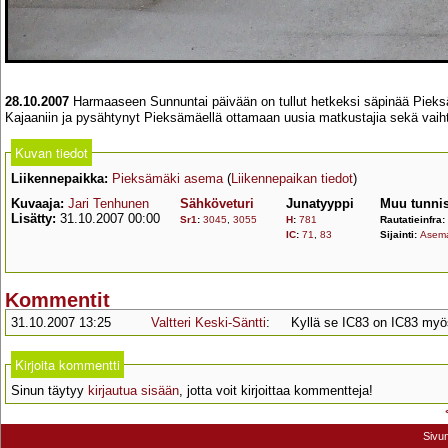
28.10.2007
Harmaaseen Sunnuntai päivään on tullut hetkeksi säpinää Pieksäm
Kajaaniin ja pysähtynyt Pieksämäellä ottamaan uusia matkustajia sekä vaih
Kuvan tiedot
Liikennepaikka:
Pieksämäki asema
(
Liikennepaikan tiedot
)
Kuvaaja:
Jari Tenhunen
Sähköveturi
Junatyyppi
Muu tunnis
Lisätty:
31.10.2007 00:00
Sr1
:
3045
,
3055
H
:
781
Rautatieinfra:
IC
:
71
,
83
Sijainti:
Asema
Kommentit
31.10.2007 13:25
Valtteri Keski-Säntti
:
Kyllä se IC83 on IC83 myös
Kirjoita kommentti
Sinun täytyy
kirjautua sisään
, jotta voit kirjoittaa kommentteja!
Sivu