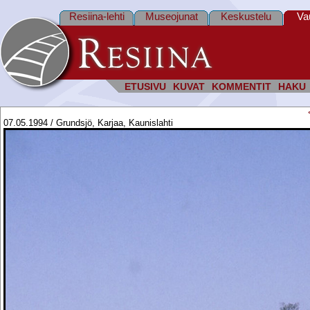
Resiina-lehti
Museojunat
Keskustelu
Va
ETUSIVU
KUVAT
KOMMENTIT
HAKU
07.05.1994 / Grundsjö, Karjaa, Kaunislahti