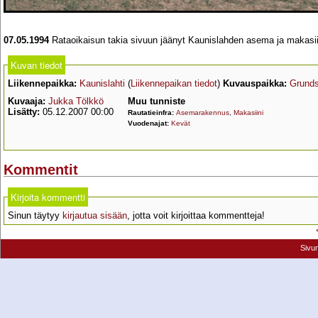
07.05.1994
Rataoikaisun takia sivuun jäänyt Kaunislahden asema ja makasi
Kuvan tiedot
Liikennepaikka:
Kaunislahti
(
Liikennepaikan tiedot
)
Kuvauspaikka:
Grunds
Kuvaaja:
Jukka Tölkkö
Muu tunniste
Lisätty:
05.12.2007 00:00
Rautatieinfra:
Asemarakennus
,
Makasiini
Vuodenajat:
Kevät
Kommentit
Kirjoita kommentti
Sinun täytyy
kirjautua sisään
, jotta voit kirjoittaa kommentteja!
Sivu