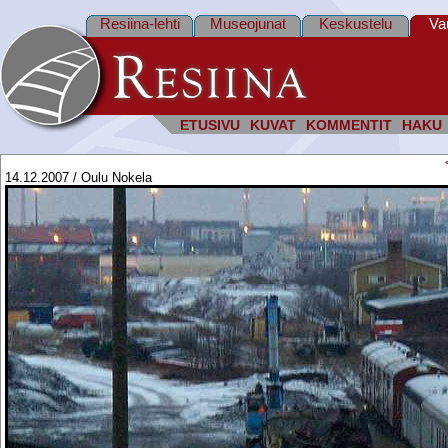
Resiina-lehti
Museojunat
Keskustelu
Va
ETUSIVU
KUVAT
KOMMENTIT
HAKU
14.12.2007 / Oulu Nokela