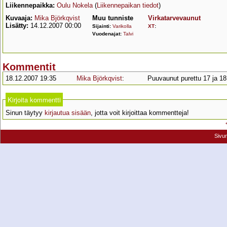
Liikennepaikka:
Oulu Nokela
(
Liikennepaikan tiedot
)
Kuvaaja:
Mika Björkqvist
Muu tunniste
Virkatarvevaunut
Lisätty:
14.12.2007 00:00
Sijainti:
Varikolla
XT
:
Vuodenajat:
Talvi
Kommentit
18.12.2007 19:35
Mika Björkqvist
:
Puuvaunut purettu 17 ja 18
Kirjoita kommentti
Sinun täytyy
kirjautua sisään
, jotta voit kirjoittaa kommentteja!
Sivu