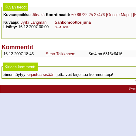
Kuvan tiedot
Kuvauspaikka:
Järvelä
Koordinaatit:
60.86722 25.27476
[Google Maps]
[
Kuvaaja:
Jyrki Längman
Sähkömoottorijuna
Lisätty:
16.12.2007 00:00
Sm4
:
6316
Kommentit
16.12.2007 18:46
Simo Toikkanen
:
Sm4 on 6316x6416.
Kirjoita kommentti
Sinun täytyy
kirjautua sisään
, jotta voit kirjoittaa kommentteja!
Sivu