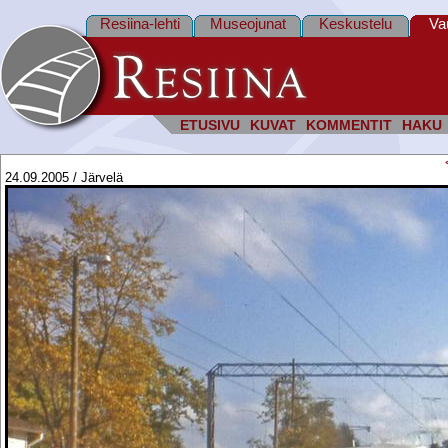
Resiina-lehti
Museojunat
Keskustelu
Va
ETUSIVU
KUVAT
KOMMENTIT
HAKU
24.09.2005 / Järvelä