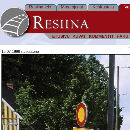
Resiina-lehti
Museojunat
Keskustelu
Va
ETUSIVU
KUVAT
KOMMENTIT
HAKU
15.07.1998 / Joutseno