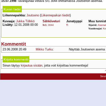
15.07.1998
Tavarajunaa vetävä Sr1 3044 ohittamassa Joutsenon asemaa.
Kuvan tiedot
Liikennepaikka:
Joutseno
(
Liikennepaikan tiedot
)
Kuvaaja:
Jukka Tölkkö
Sähköveturi
Junatyyppi
Muu tunnis
Lisätty:
12.01.2008 00:00
Sr1
:
3044
T
:
Sijainti:
Asemall
Vuodenajat:
Ke
Kommentit
23.06.2008 20:49
Mikko Turku
:
Näyttää Joutsenon asema 
Kirjoita kommentti
Sinun täytyy
kirjautua sisään
, jotta voit kirjoittaa kommentteja!
Sivu