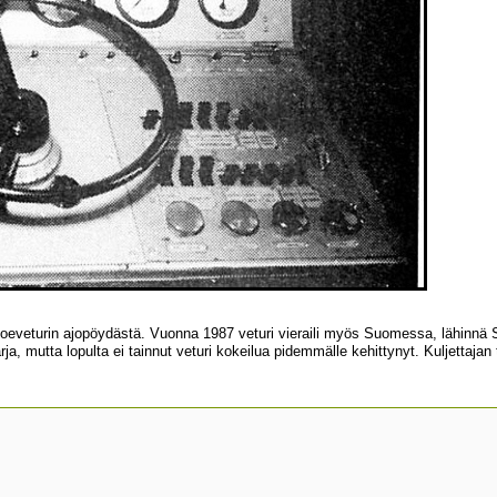
 - koeveturin ajopöydästä. Vuonna 1987 veturi vieraili myös Suomessa, lähinn
rja, mutta lopulta ei tainnut veturi kokeilua pidemmälle kehittynyt. Kuljettajan