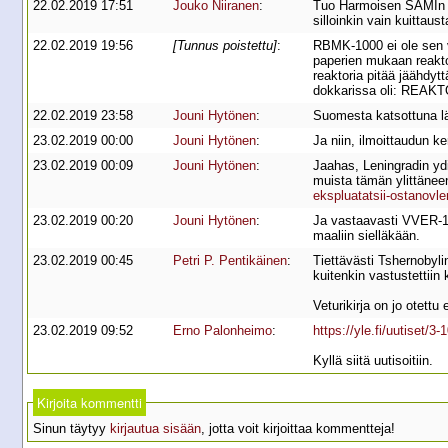
22.02.2019 17:51
Jouko Niiranen
:
Tuo Harmoisen SAMIn tari
silloinkin vain kuittaust
22.02.2019 19:56
[Tunnus poistettu]
:
RBMK-1000 ei ole sen va
paperien mukaan reaktor
reaktoria pitää jäähdy
dokkarissa oli: RE
22.02.2019 23:58
Jouni Hytönen
:
Suomesta katsottuna lä
23.02.2019 00:00
Jouni Hytönen
:
Ja niin, ilmoittaudun ke
23.02.2019 00:09
Jouni Hytönen
:
Jaahas, Leningradin ydi
muista tämän ylittäneen
ekspluatatsii-ostanovl
23.02.2019 00:20
Jouni Hytönen
:
Ja vastaavasti VVER-120
maaliin sielläkään.
23.02.2019 00:45
Petri P. Pentikäinen
:
Tiettävästi Tshernobyli
kuitenkin vastustettiin 
Veturikirja on jo otett
23.02.2019 09:52
Erno Palonheimo
:
https://yle.fi/uutiset/3
Kyllä siitä uutisoitiin.
Kirjoita kommentti
Sinun täytyy
kirjautua sisään
, jotta voit kirjoittaa kommentteja!