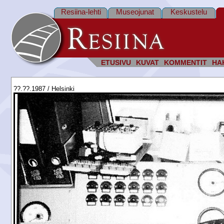
Resiina-lehti
Museojunat
Keskustelu
ETUSIVU
KUVAT
KOMMENTIT
HA
??.??.1987 / Helsinki