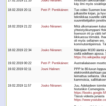
17.02.2019 21:10
Jouko Niiranen
:
Innostuin tarkistamaan
käy ilmi myös sisätiloj
18.02.2019 20:11
Petri P. Pentikäinen
:
Tuo video Suomen koeajoi
julkaisitte kirjan, ja 
tekniikkaa suurelle säh
suunnittelijatkin jonot
18.02.2019 21:22
Jouko Niiranen
:
Mitä ulkomaiseen kalus
yhteistyökumppani Holec 
lisenssin irti ja väitt
liikkuessa törmätä. Ih
oli myös sellainen ero, 
kommutointipiirinsä. T
18.02.2019 22:34
Jouko Niiranen
:
Näköjään M100 ääntä vo
siellä edelleen ajossa.
https://ro.wikipedia.or
19.02.2019 00:22
Petri P. Pentikäinen
:
Australialaiseen moot
19.02.2019 02:11
Jouni Halinen
:
PPP:le 80-luvun loppuvu
elektroniikkatehtaan pa
leimattua sellaista. Uka
kammoisia, sallittakoon
19.02.2019 11:57
Jouko Niiranen
:
Juu, Adelaideen toimit
historiikin Comengista.
https://books.google
Tässä videota junasta
https://www.youtube.