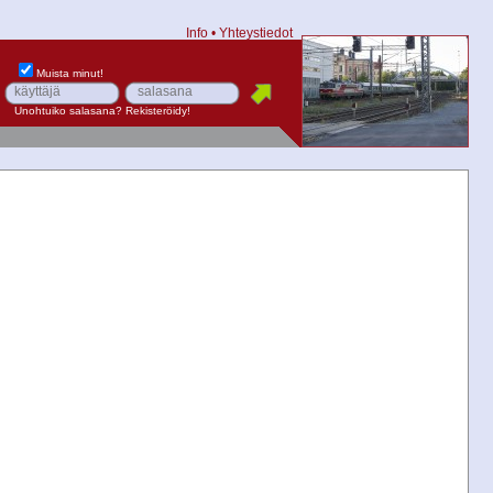
Info
•
Yhteystiedot
Muista minut!
Unohtuiko salasana?
Rekisteröidy!