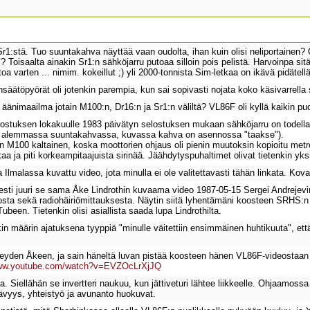
r1:stä. Tuo suuntakahva näyttää vaan oudolta, ihan kuin olisi neliportainen?
 Toisaalta ainakin Sr1:n sähköjarru putoaa silloin pois pelistä. Harvoinpa si
oa varten ... nimim. kokeillut ;) yli 2000-tonnista Sim-letkaa on ikävä pidätellä p
ätöpyörät oli jotenkin parempia, kun sai sopivasti nojata koko käsivarrella 
äänimaailma jotain M100:n, Dr16:n ja Sr1:n väliltä? VL86F oli kyllä kaikin puol
elostuksen lokakuulle 1983 päivätyn selostuksen mukaan sähköjarru on todell
alemmassa suuntakahvassa, kuvassa kahva on asennossa "taakse").
in M100 kaltainen, koska moottorien ohjaus oli pienin muutoksin kopioitu met
aa ja piti korkeampitaajuista sirinää. Jäähdytyspuhaltimet olivat tietenkin yks
lmalassa kuvattu video, jota minulla ei ole valitettavasti tähän linkata. Kova
esti juuri se sama Åke Lindrothin kuvaama video 1987-05-15 Sergei Andrejevin
josta sekä radiohäiriömittauksesta. Näytin siitä lyhentämäni koosteen SRHS
ubeen. Tietenkin olisi asiallista saada lupa Lindrothilta.
n määrin ajatuksena tyyppiä "minulle väitettiin ensimmäinen huhtikuuta", että n e
yden Åkeen, ja sain häneltä luvan pistää koosteen hänen VL86F-videostaan 
www.youtube.com/watch?v=EVZOcLrXjJQ
ta. Siellähän se invertteri naukuu, kun jättiveturi lähtee liikkeelle. Ohjaamos
tävyys, yhteistyö ja avunanto huokuvat.