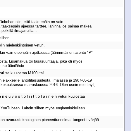
 Onkohan niin, että taaksepäin on vain
tä taaksepäin ajaessa tarttee, lähinnä jos painaa mäkeä
elkillä ilmajarruilla...
siihen.
in mielenkiintoinen veturi.
akin vain eteenpäin ajettaessa (äärimmäinen asento "P"
rosta. Lisämakua toi tasasuuntaaja, joka oli myös
i iso äänilähde.
sti se kuulostaa M100:lta!
 eläkkeelle lähtötilaisuudesta Ilmalassa ja 1987-05-19
:n kokouksessa marraskuussa 2016. Olen usein miettinyt,
 u v o s t o l i i t t o l a i n e n veturi kuulostaa
YouTubeen. Laitoin siihen myös englanninkielisen
sa on avaruusteknologinen pioneeritunnelma, tangentti värjää