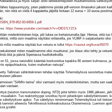
Adelaidessa ja myös sarjan 3000 lähiliikennejunien muuttamisesta sähkösyöttö
lähes loppuunmyyty, joten päätimme pistää pdf-version ilmaiseksi jakoon kaik
än, niin niitä on vielä 4 kappaletta jäljellä hintaan 12 euroa + 10 euroa pos
ki:
ja/ISBN_978-952-93-6959-1.pdf
a vu:
https://www.youtube.com/watch?v=rDlE67LYZCk
ttäin mielenkiintoinen kirja, piti lukea se kertaistumalta läpi. Hienoa, että t
leikkiä, miltä osin maailma näyttäisi erilaiselta, jos VL86F:n sarjatuotanto oli
ä miltä maailma näyttää kun veturia ei tullut
https://vaunut.org/kuva/45070
uloineet miten maailmamme olisi muuttunut, jos tilaus olisi tehty ja vetureita
miä öitä ja päiviä Siperiassa huoltokeikoilla.
 on 51, jossa naistulkki kääntää keskustelua tupakka 80 asteen kulmassa, ja n
 myös epäpuhtauksia, kuten mahorkan natsoja".
imetty Tallinnan sähkötekninen tehdas käyttää Tshernobylissä seostettua mat
htuneen jälkeen.
armoisen "SAMIn tarina" olisi varmasti myös mielenkiintoinen, mutta sen saata
kaan vastaan.
ettyä (neutron transmutation doping, NTD) piitä tehtiin myös 1986 jälkeen, jäih
 muuallakin. Tuo reaktorityyppi soveltuu hyvin piitankojen säteilyttämiseen, k
lle säteilytyksen ajaksi. Tuo säteilytys nimenomaan Tshernobylissä tuli tietoo
ä luennon aiheesta Teknillisessä korkeakoulussa Otaniemessä. Luennon ajoit
sä jysähti.