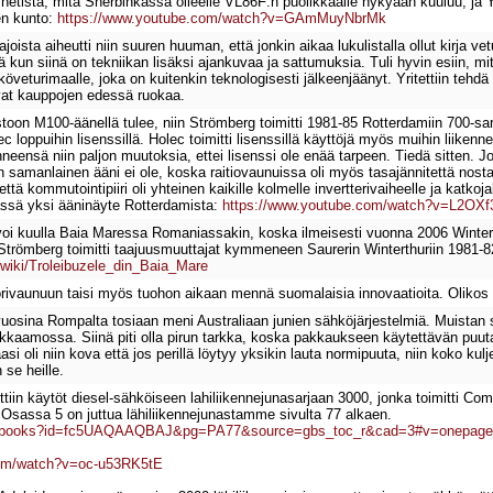
 netistä, mitä Sherbinkassa olleelle VL86F:n puolikkaalle nykyään kuuluu, ja
en kunto:
https://www.youtube.com/watch?v=GAmMuyNbrMk
sta aiheutti niin suuren huuman, että jonkin aikaa lukulistalla ollut kirja vetu
hyvä kun siinä on tekniikan lisäksi ajankuvaa ja sattumuksia. Tuli hyvin esiin, 
követurimaalle, joka on kuitenkin teknologisesti jälkeenjäänyt. Yritettiin tehd
tivat kauppojen edessä ruokaa.
toon M100-äänellä tulee, niin Strömberg toimitti 1981-85 Rotterdamiin 700-sa
loppuihin lisenssillä. Holec toimitti lisenssillä käyttöjä myös muihin liikenne
i tehneensä niin paljon muutoksia, ettei lisenssi ole enää tarpeen. Tiedä sitte
an samanlainen ääni ei ole, koska raitiovaunuissa oli myös tasajännitettä nos
että kommutointipiiri oli yhteinen kaikille kolmelle invertterivaiheelle ja katko
ässä yksi ääninäyte Rotterdamista:
https://www.youtube.com/watch?v=L2OXf
i kuulla Baia Maressa Romaniassakin, koska ilmeisesti vuonna 2006 Winterthu
 Strömberg toimitti taajuusmuuttajat kymmeneen Saurerin Winterthuriin 1981-82
g/wiki/Troleibuzele_din_Baia_Mare
torivaunuun taisi myös tuohon aikaan mennä suomalaisia innovaatioita. Oli
osina Rompalta tosiaan meni Australiaan junien sähköjärjestelmiä. Muistan sen 
kkaamossa. Siinä piti olla pirun tarkka, koska pakkaukseen käytettävän puutava
asi oli niin kova että jos perillä löytyy yksikin lauta normipuuta, niin koko k
 se heille.
ettiin käytöt diesel-sähköiseen lahiliikennejunasarjaan 3000, jonka toimitti
 Osassa 5 on juttua lähiliikennejunastamme sivulta 77 alkaen.
.fi/books?id=fc5UAQAAQBAJ&pg=PA77&source=gbs_toc_r&cad=3#v=onepage
com/watch?v=oc-u53RK5tE