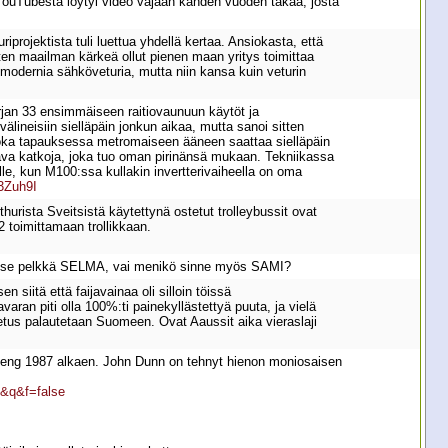
 YouTubesta löytyi video vajaan kahden vuoden takaa, josta
riprojektista tuli luettua yhdellä kertaa. Ansiokasta, että
miten maailman kärkeä ollut pienen maan yritys toimittaa
ä modernia sähköveturia, mutta niin kansa kuin veturin
rjan 33 ensimmäiseen raitiovaunuun käytöt ja
välineisiin sielläpäin jonkun aikaa, mutta sanoi sitten
n. Joka tapauksessa metromaiseen ääneen saattaa sielläpäin
tava katkoja, joka tuo oman pirinänsä mukaan. Tekniikassa
jalle, kun M100:ssa kullakin invertterivaiheella on oma
3Zuh9I
rista Sveitsistä käytettynä ostetut trolleybussit ovat
 toimittamaan trollikkaan.
kos se pelkkä SELMA, vai menikö sinne myös SAMI?
siitä että faijavainaa oli silloin töissä
ran piti olla 100%:ti painekyllästettyä puuta, ja vielä
uljetus palautetaan Suomeen. Ovat Aaussit aika vieraslaji
 Comeng 1987 alkaen. John Dunn on tehnyt hienon moniosaisen
&q&f=false