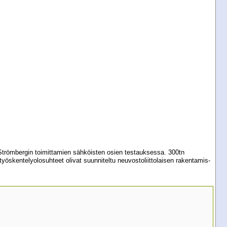
ä Strömbergin toimittamien sähköisten osien testauksessa. 300tn
 työskentelyolosuhteet olivat suunniteltu neuvostoliittolaisen rakentamis-