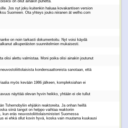
isiksi on ollut ainakin puhetta.
ille. Jos nyt joku kuitenkin haluaa kovakantisen version
timaksu Suomeen. Ota yhteys jouko.niiranen ät welho.com
uo hanke on noin tarkasti dokumentoitu. Nyt voisi käydä
si alkanut alkuperäisten suunnitelmien mukaisesti.
 olisi alettu valmistaa. Moni poika olisi ainakin joutunut
euvostoliittolaisista kondensaattoreista sanotaan, että
eriaalia myös kevään 1986 jälkeen, kompleksiahan ei
vuus näyttää olevan hyvin heikko, yhtään ei ole tullut
än Tshernobyliin ehjiäkin reaktoreita. Ja onhan heillä
oska siinä tangot on helppo vaihtaa reaktoriin
n, kun eräs neuvostoliittolaisministeri Suomessa
us ei ehkä ollut kovin hyvä, koska vain muutama kuukausi