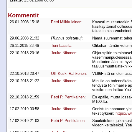
Lisätty:
25.01.2008 00:00
Kommentit
26.01.2008 15:18
Petri Miikkulainen
:
Kovasti muistuttaakin S
käsikäyttömahdollisuus?
takaisin alas vauhdinott
29.06.2008 21:32
[Tunnus poistettu]
:
Nämä suuremmat tehonsä
26.11.2015 23:46
Toni Lassila
:
Olikohan tämän veturin 
22.10.2018 20:16
Jouko Niiranen
:
Ohjauspiirin toimintas
vasemmanpuoleisessa 
Moottorien ääni oli hyv
taajuusmuuttajatekniikk
22.10.2018 20:47
Olli Keski-Rahkonen
:
VL86F:stä on olemassa I
22.10.2018 21:22
Jouko Niiranen
:
Minulla on todennäköis
tehdystä Riihimäelle a
voisiko sen laittaa YouT
22.10.2018 21:59
Petri P. Pentikäinen
:
En epäile, mutta jossaki
M100:lta.
17.02.2019 00:58
Jouko Niiranen
:
Onnistuin saamaan yhte
tekstityksen:
https://
17.02.2019 21:03
Petri P. Pentikäinen
:
Suurkiitokset julkaisus
videon keltaiseksi. Ys