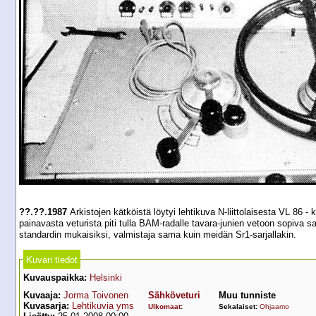
??.??.1987
Arkistojen kätköistä löytyi lehtikuva N-liittolaisesta VL 86
painavasta veturista piti tulla BAM-radalle tavara-junien vetoon sopiva sa
standardin mukaisiksi, valmistaja sama kuin meidän Sr1-sarjallakin.
Kuvan tiedot
Kuvauspaikka:
Helsinki
Kuvaaja:
Jorma Toivonen
Sähköveturi
Muu tunniste
Kuvasarja:
Lehtikuvia yms
Ulkomaat
:
Sekalaiset:
Ohjaamo