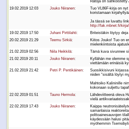
Ratoja on sähköistetty 
19.02.2019 12:03
Jouko Niiranen
:
Tuo VL86F-kirja on nyt 
koristamaan kirjahyllyä
Ja tässä se luvattu link
http://fak.mbnet.fi/kir
19.02.2019 17:50
Juhani Pirttilahti
:
Briteistäkin löytyy dej
20.02.2019 21:29
Teemu Sirkiä
:
Kiitos Jouko! Tuo on eri
mielenkiintoista ajatus
21.02.2019 02:56
Niila Heikkilä
:
Tämä kuva sivunnee sit
21.02.2019 20:11
Jouko Niiranen
:
Kyllähän me olemme spek
viettämään erinäisiä kyl
21.02.2019 21:42
Petri P. Pentikäinen
:
Suosikkisivuni kirjassa
niiden "sisältä löytyi
Mahtoiko Kalininille n
kokonaan suljettu tapa
22.02.2019 01:51
Tauno Hermola
:
Lähdeviitteenä oleva H
vielä antikvariaateissa
22.02.2019 17:43
Jouko Niiranen
:
Kaippa neutronisäteilyt
samanlaisia reaktoreita
polttoainesauvojen tila
käydessään halusi pitä
myöhemmin Tsernobylis