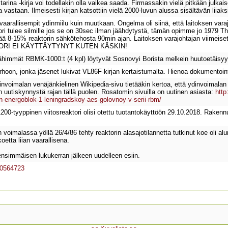
na -kirja voi todellakin olla vaikea saada. Firmassakin vielä pitkään julkaisem
a vastaan. Ilmeisesti kirjan katsottiin vielä 2000-luvun alussa sisältävän liiaksi 
arallisempit ydinmiilu kuin muutkaan. Ongelma oli siinä, että laitoksen varaj
i tulee silmille jos se on 30sec ilman jäähdytystä, tämän opimme jo 1979 Three
ttää 8-15% reaktorin sähkötehosta 90min ajan. Laitoksen varajohtajan viime
AKTORI EI KÄYTTÄYTYNYT KUTEN KÄSKIN!
himmät RBMK-1000:t (4 kpl) löytyvät Sosnovyi Borista melkein huutoetäisyy
rhoon, jonka jäsenet lukivat VL86F-kirjan kertaistumalta. Hienoa dokumentointia 
nvoimalan venäjänkielinen Wikipedia-sivu tietääkin kertoa, että ydinvoimalan 
 uutiskynnystä rajan tällä puolen. Rosatomin sivuilla on uutinen asiasta:
http
en-energoblok-1-leningradskoy-aes-golovnoy-v-serii-rbm/
0-tyyppinen viitosreaktori olisi otettu tuotantokäyttöön 29.10.2018. Rakennu
n voimalassa yöllä 26/4/86 tehty reaktorin alasajotilannetta tutkinut koe oli al
koetta liian vaarallisena.
u ensimmäisen lukukerran jälkeen uudelleen esiin.
-10564723