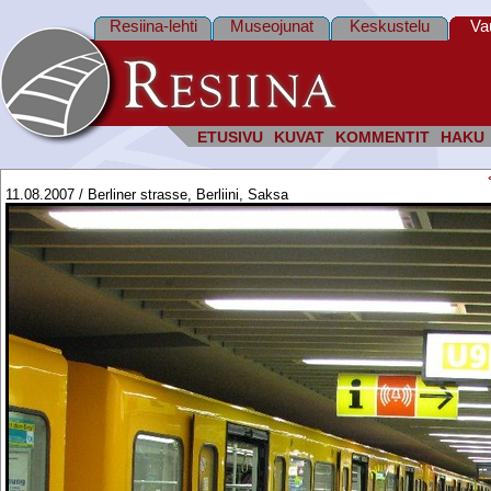
Resiina-lehti
Museojunat
Keskustelu
Va
ETUSIVU
KUVAT
KOMMENTIT
HAKU
11.08.2007 / Berliner strasse, Berliini, Saksa