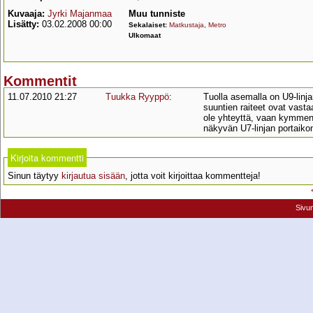
Kuvaaja:
Jyrki Majanmaa
Muu tunniste
Lisätty:
03.02.2008 00:00
Sekalaiset:
Matkustaja
,
Metro
Ulkomaat
Kommentit
11.07.2010 21:27
Tuukka Ryyppö
:
Tuolla asemalla on U9-linjan
suuntien raiteet ovat vasta
ole yhteyttä, vaan kymmeni
näkyvän U7-linjan portaiko
Kirjoita kommentti
Sinun täytyy
kirjautua sisään
, jotta voit kirjoittaa kommentteja!
Sivu