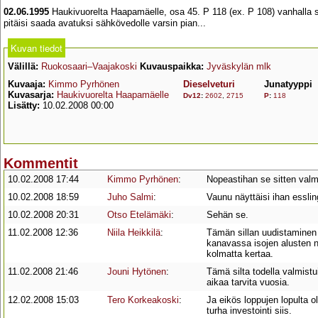
02.06.1995
Haukivuorelta Haapamäelle, osa 45. P 118 (ex. P 108) vanhalla si
pitäisi saada avatuksi sähkövedolle varsin pian...
Kuvan tiedot
Välillä:
Ruokosaari–Vaajakoski
Kuvauspaikka:
Jyväskylän mlk
Kuvaaja:
Kimmo Pyrhönen
Dieselveturi
Junatyyppi
Kuvasarja:
Haukivuorelta Haapamäelle
Dv12
:
2602
,
2715
P
:
118
Lisätty:
10.02.2008 00:00
Kommentit
10.02.2008 17:44
Kimmo Pyrhönen
:
Nopeastihan se sitten valm
10.02.2008 18:59
Juho Salmi
:
Vaunu näyttäisi ihan esslin
10.02.2008 20:31
Otso Etelämäki
:
Sehän se.
11.02.2008 12:36
Niila Heikkilä
:
Tämän sillan uudistaminen 
kanavassa isojen alusten n
kolmatta kertaa.
11.02.2008 21:46
Jouni Hytönen
:
Tämä silta todella valmistui
aikaa tarvita vuosia.
12.02.2008 15:03
Tero Korkeakoski
:
Ja eikös loppujen lopulta ol
turha investointi siis.