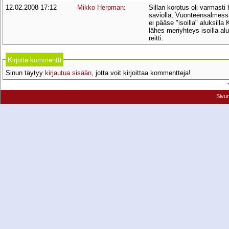
12.02.2008 17:12
Mikko Herpman
:
Sillan korotus oli varmasti
saviolla, Vuonteensalmessa
ei pääse "isoilla" aluksill
lähes meriyhteys isoilla alu
reitti.
Kirjoita kommentti
Sinun täytyy
kirjautua sisään
, jotta voit kirjoittaa kommentteja!
Sivu