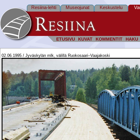
Resiina-lehti
Museojunat
Keskustelu
Va
ETUSIVU
KUVAT
KOMMENTIT
HAKU
02.06.1995 / Jyväskylän mlk, välillä Ruokosaari–Vaajakoski