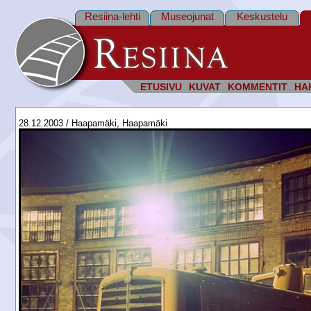
Resiina-lehti
Museojunat
Keskustelu
ETUSIVU
KUVAT
KOMMENTIT
HA
28.12.2003 / Haapamäki, Haapamäki