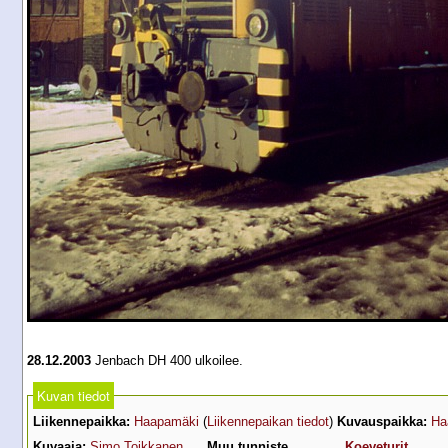
28.12.2003
Jenbach DH 400 ulkoilee.
Kuvan tiedot
Liikennepaikka:
Haapamäki
(
Liikennepaikan tiedot
)
Kuvauspaikka:
Ha
Kuvaaja:
Simo Toikkanen
Muu tunniste
Koeveturit