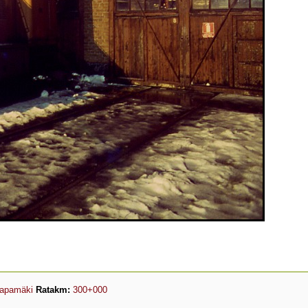
apamäki
Ratakm:
300+000