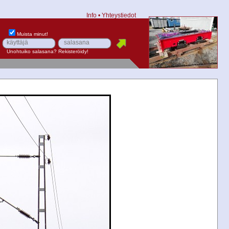
Info
•
Yhteystiedot
Muista minut!
Unohtuiko salasana?
Rekisteröidy!