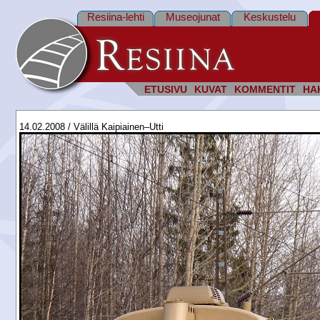
Resiina-lehti
Museojunat
Keskustelu
ETUSIVU
KUVAT
KOMMENTIT
HA
14.02.2008 / Välillä Kaipiainen–Utti