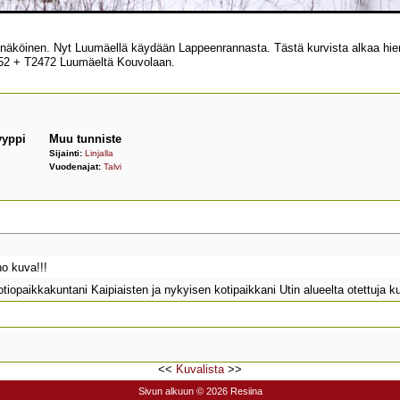
näköinen. Nyt Luumäellä käydään Lappeenrannasta. Tästä kurvista alkaa hiem
 2752 + T2472 Luumäeltä Kouvolaan.
yyppi
Muu tunniste
Sijainti:
Linjalla
Vuodenajat:
Talvi
o kuva!!!
otiopaikkakuntani Kaipiaisten ja nykyisen kotipaikkani Utin alueelta otettuja k
<<
Kuvalista
>>
Sivun alkuun
© 2026 Resiina