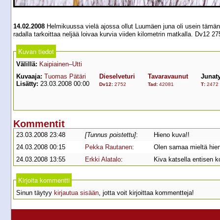
14.02.2008
Helmikuussa vielä ajossa ollut Luumäen juna oli usein tämän
radalla tarkoittaa neljää loivaa kurvia viiden kilometrin matkalla. Dv12
Kuvan tiedot
Välillä:
Kaipiainen–Utti
Kuvaaja:
Tuomas Pätäri
Dieselveturi
Tavaravaunut
Junat
Lisätty:
23.03.2008 00:00
Dv12
:
2752
Tad
:
42081
T
:
2472
Kommentit
23.03.2008 23:48
[Tunnus poistettu]
:
Hieno kuva!!
24.03.2008 00:15
Pekka Rautanen
:
Olen samaa mieltä hien
24.03.2008 13:55
Erkki Alatalo
:
Kiva katsella entisen k
Kirjoita kommentti
Sinun täytyy
kirjautua sisään
, jotta voit kirjoittaa kommentteja!