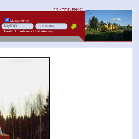
Info
•
Yhteystiedot
Muista minut!
Unohtuiko salasana?
Rekisteröidy!