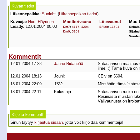
Kuvan tiedot
Liikennepaikka:
Suolahti
(
Liikennepaikan tiedot
)
Kuvaaja:
Harri Häyrinen
Moottorivaunu
Liitevaunut
Muu t
Lisätty:
12.01.2004 00:00
Dm7
:
4117
,
4204
EFiab
:
11594
Sekala
Dm9
:
5108
Sijaint
Vuoden
Kommentit
12.01.2004 17:23
Janne Ridanpää
:
Satasarvisen maalaus o
ilme. :) Tämä kuva on 
12.01.2004 18:13
Jouni:
CEiv on 5604.
13.01.2004 22:09
JSV:
Missähän tämä "satasar
13.01.2004 22:11
Kalastaja:
Satasarvisen runko on K
Resiinasta muistan luk
Välivaunusta on irroitet
Kirjoita kommentti
Sinun täytyy
kirjautua sisään
, jotta voit kirjoittaa kommentteja!