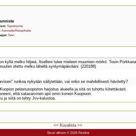
unniste
iset:
Tapahtuma
i:
Asemalla/Ratapihalla
ajat:
Talvi
n kyllä melko hilpeä. Itselleni tulee mieleen muumien mörkö. Tosin Porkkana
muuten otettu melko lähellä syntymäpäivääni. (220188)
visen" runkoa nykyään säilytetään, vai onko se mahdollisesti hävitetty?
uopion pelastusopiston harjoitus alueella ja sitä on tuhottu kiitettävästi.
eneeni, että satasarvinen ajoi omin konein Kuopioon.
tu ja siitä on tehty Jvv-kalustoa.
<<
Kuvalista
>>
Sivun alkuun
© 2026 Resiina