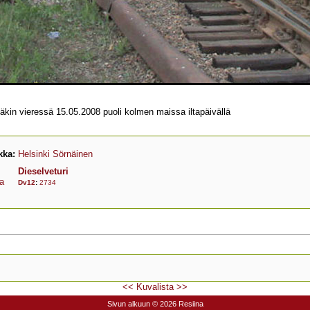
kin vieressä 15.05.2008 puoli kolmen maissa iltapäivällä
kka:
Helsinki Sörnäinen
Dieselveturi
ja
Dv12
:
2734
<<
Kuvalista
>>
Sivun alkuun
© 2026 Resiina