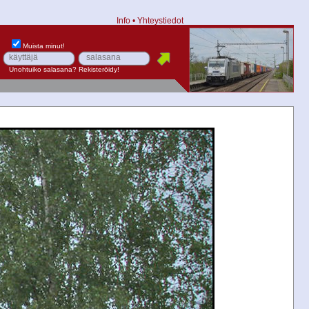
Info
•
Yhteystiedot
Muista minut!
Unohtuiko salasana?
Rekisteröidy!