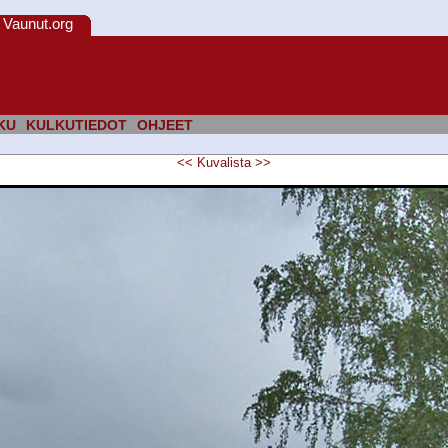
Vaunut.org
KU
KULKUTIEDOT
OHJEET
<<
Kuvalista
>>