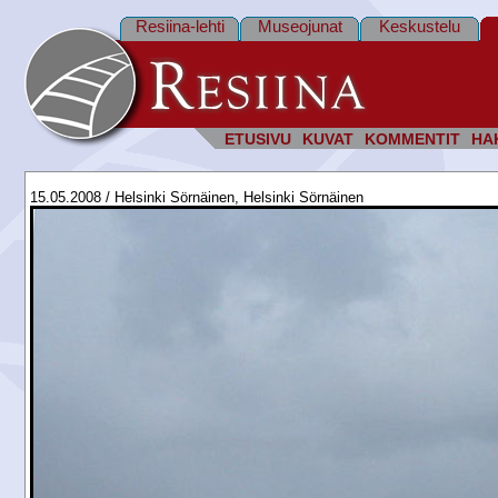
Resiina-lehti
Museojunat
Keskustelu
ETUSIVU
KUVAT
KOMMENTIT
HA
15.05.2008 / Helsinki Sörnäinen, Helsinki Sörnäinen