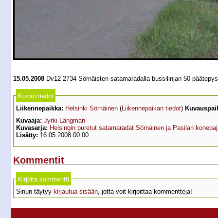
15.05.2008
Dv12 2734 Sörnäisten satamaradalla bussilinjan 50 päätepysä
Kuvan tiedot
Liikennepaikka:
Helsinki Sörnäinen
(
Liikennepaikan tiedot
)
Kuvauspai
Kuvaaja:
Jyrki Längman
Kuvasarja:
Helsingin puretut satamaradat Sörnäinen ja Pasilan konepa
Lisätty:
16.05.2008 00:00
Kommentit
Kirjoita kommentti
Sinun täytyy
kirjautua sisään
, jotta voit kirjoittaa kommentteja!