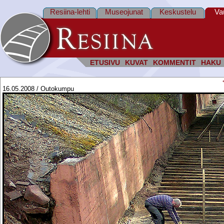
Resiina-lehti
Museojunat
Keskustelu
Va
ETUSIVU
KUVAT
KOMMENTIT
HAKU
16.05.2008 / Outokumpu