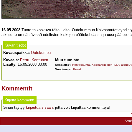
16.05.2008
Tuore talkookuva tältä illalta. Outokummun Kaivosrautatieyhdistys
alkupiste on nähtävissä edellisten kiskojen päätekohdassa ja uusi päätepi
Kuvan tiedot
Kuvauspaikka:
Outokumpu
Kuvaaja:
Perttu Karttunen
Muu tunniste
Lisätty:
16.05.2008 00:00
Sekalaiset:
Henkilökunta
,
Kapearaiteinen
,
Muu ajoneu
Vuodenajat:
Kevät
Kommentit
Kirjoita kommentti
Sinun täytyy
kirjautua sisään
, jotta voit kirjoittaa kommentteja!
Sivu