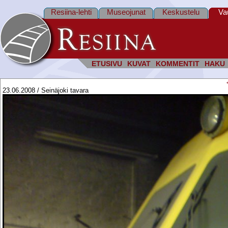
Resiina-lehti
Museojunat
Keskustelu
Va
ETUSIVU
KUVAT
KOMMENTIT
HAKU
23.06.2008 / Seinäjoki tavara