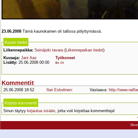
23.06.2008
Tämä kaunokainen oli tallissa pölyttymässä.
Kuvan tiedot
Liikennepaikka:
Seinäjoki tavara
(
Liikennepaikan tiedot
)
Kuvaaja:
Jani Aas
Työkoneet
Lisätty:
25.06.2008 00:00
Et
:
66
Kommentit
25.06.2008 18:52
Ilari Eskelinen
:
Vastaava:
http://www.railf
Kirjoita kommentti
Sinun täytyy
kirjautua sisään
, jotta voit kirjoittaa kommentteja!
Sivu