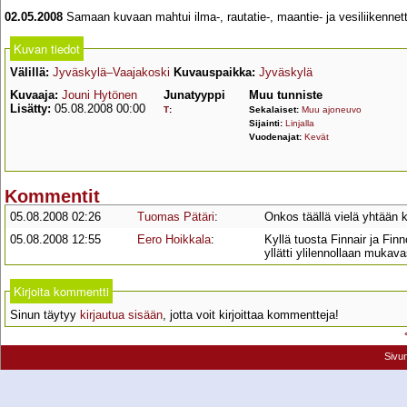
02.05.2008
Samaan kuvaan mahtui ilma-, rautatie-, maantie- ja vesiliikennett
Kuvan tiedot
Välillä:
Jyväskylä–Vaajakoski
Kuvauspaikka:
Jyväskylä
Kuvaaja:
Jouni Hytönen
Junatyyppi
Muu tunniste
Lisätty:
05.08.2008 00:00
T
:
Sekalaiset:
Muu ajoneuvo
Sijainti:
Linjalla
Vuodenajat:
Kevät
Kommentit
05.08.2008 02:26
Tuomas Pätäri
:
Onkos täällä vielä yhtään kuv
05.08.2008 12:55
Eero Hoikkala
:
Kyllä tuosta Finnair ja Fin
yllätti ylilennollaan mukav
Kirjoita kommentti
Sinun täytyy
kirjautua sisään
, jotta voit kirjoittaa kommentteja!
Sivu