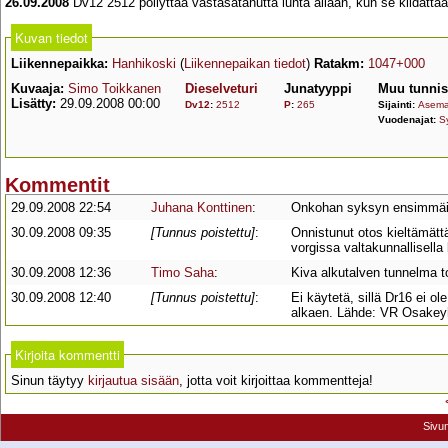
26.09.2008
Dv12 2512 pöllyttää vastasatanutta lunta allaan, kun se kiidättä
Kuvan tiedot
Liikennepaikka:
Hanhikoski
(
Liikennepaikan tiedot
)
Ratakm:
1047+000
Kuvaaja:
Simo Toikkanen
Dieselveturi
Junatyyppi
Muu tunnis
Lisätty:
29.09.2008 00:00
Dv12
:
2512
P
:
265
Sijainti:
Asemal
Vuodenajat:
S
Kommentit
29.09.2008 22:54
Juhana Konttinen
:
Onkohan syksyn ensimmäise
30.09.2008 09:35
[Tunnus poistettu]
:
Onnistunut otos kieltämätt
vorgissa valtakunnallisell
30.09.2008 12:36
Timo Saha
:
Kiva alkutalven tunnelma t
30.09.2008 12:40
[Tunnus poistettu]
:
Ei käytetä, sillä Dr16 ei 
alkaen. Lähde: VR Osakey
Kirjoita kommentti
Sinun täytyy
kirjautua sisään
, jotta voit kirjoittaa kommentteja!
Sivu