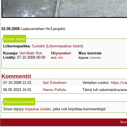
02.08.2008
Laaksomiehen Hv3-projekti
Kuvan tiedot
Liikennepaikka:
Suolahti
(
Liikennepaikan tiedot
)
Kuvaaja:
Veli-Matti Roti
Höyryveturi
Muu tunniste
Lisätty:
07.10.2008 00:00
Hv3
:
995
Sijainti:
Varikolla
Kommentit
07.10.2008 21:01
Ilari Eskelinen
:
Vertailun vuoksi:
https://v
06.05.2024 16:01
Hannu Peltola
:
Tämä tuli satunnaiskuvana.
Kirjoita kommentti
Sinun täytyy
kirjautua sisään
, jotta voit kirjoittaa kommentteja!
Sivu