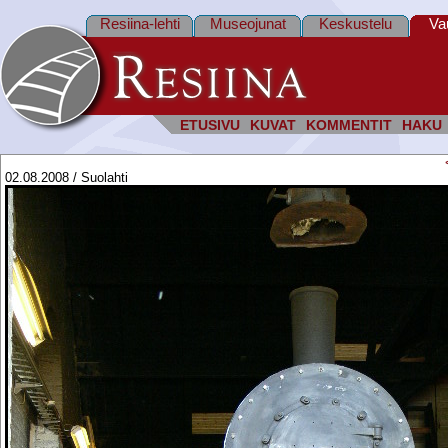
Resiina-lehti
Museojunat
Keskustelu
Va
ETUSIVU
KUVAT
KOMMENTIT
HAKU
02.08.2008 / Suolahti