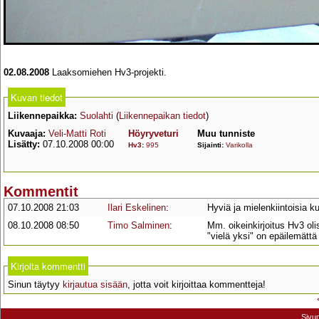
02.08.2008
Laaksomiehen Hv3-projekti.
Kuvan tiedot
Liikennepaikka:
Suolahti
(
Liikennepaikan tiedot
)
Kuvaaja:
Veli-Matti Roti
Höyryveturi
Muu tunniste
Lisätty:
07.10.2008 00:00
Hv3
:
995
Sijainti:
Varikolla
Kommentit
07.10.2008 21:03
Ilari Eskelinen
:
Hyviä ja mielenkiintoisia 
08.10.2008 08:50
Timo Salminen
:
Mm. oikeinkirjoitus Hv3 oli
"vielä yksi" on epäilemätt
Kirjoita kommentti
Sinun täytyy
kirjautua sisään
, jotta voit kirjoittaa kommentteja!
Sivu