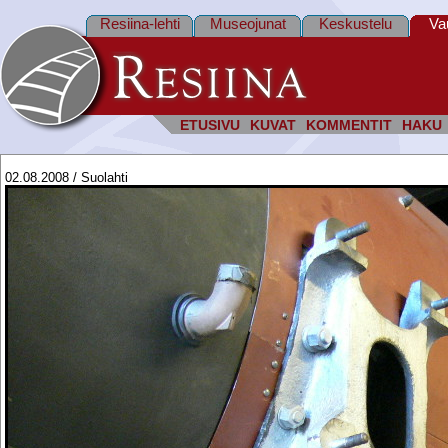
Resiina-lehti
Museojunat
Keskustelu
Va
ETUSIVU
KUVAT
KOMMENTIT
HAKU
02.08.2008 / Suolahti