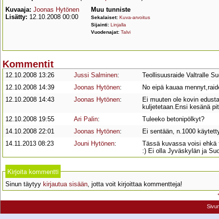
Kuvaaja:
Joonas Hytönen
Muu tunniste
Lisätty:
12.10.2008 00:00
Sekalaiset:
Kuva-arvoitus
Sijainti:
Linjalla
Vuodenajat:
Talvi
Kommentit
12.10.2008 13:26
Jussi Salminen
:
Teollisuusraide Valtralle Su
12.10.2008 14:39
Joonas Hytönen
:
No eipä kauaa mennyt,raide
12.10.2008 14:43
Joonas Hytönen
:
Ei muuten ole kovin edustav
kuljetetaan.Ensi kesänä pitä
12.10.2008 19:55
Ari Palin
:
Tuleeko betonipölkyt?
14.10.2008 22:01
Joonas Hytönen
:
Ei sentään, n.1000 käytett
14.11.2013 08:23
Jouni Hytönen
:
Tässä kuvassa voisi ehkä t
:) Ei olla Jyväskylän ja Su
Kirjoita kommentti
Sinun täytyy
kirjautua sisään
, jotta voit kirjoittaa kommentteja!
Sivu