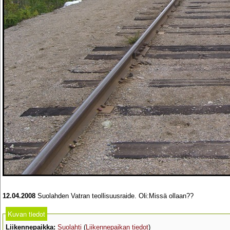
12.04.2008
Suolahden Vatran teollisuusraide. Oli:Missä ollaan??
Kuvan tiedot
Liikennepaikka:
Suolahti
(
Liikennepaikan tiedot
)