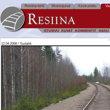
Resiina-lehti
Museojunat
Keskustelu
Va
ETUSIVU
KUVAT
KOMMENTIT
HAKU
12.04.2008 / Suolahti