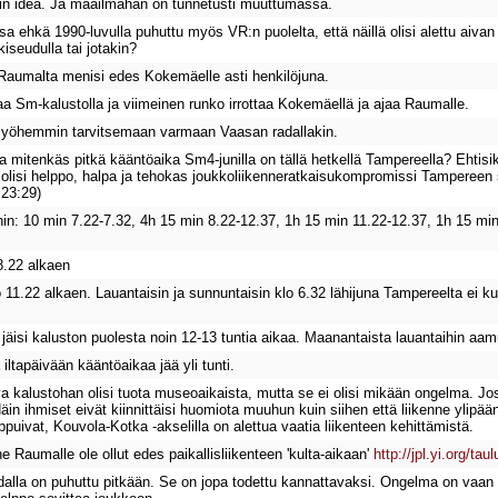
kin idea. Ja maailmahan on tunnetusti muuttumassa.
a ehkä 1990-luvulla puhuttu myös VR:n puolelta, että näillä olisi alettu aivan
seudulla tai jotakin?
 Raumalta menisi edes Kokemäelle asti henkilöjuna.
ajaa Sm-kalustolla ja viimeinen runko irrottaa Kokemäellä ja ajaa Raumalle.
 myöhemmin tarvitsemaan varmaan Vaasan radallakin.
 mitenkäs pitkä kääntöaika Sm4-junilla on tällä hetkellä Tampereella? Ehtisi
ä olisi helppo, halpa ja tehokas joukkoliikenneratkaisukompromissi Tampereen seu
23:29)
hin: 10 min 7.22-7.32, 4h 15 min 8.22-12.37, 1h 15 min 11.22-12.37, 1h 15 mi
8.22 alkaen
11.22 alkaen. Lauantaisin ja sunnuntaisin klo 6.32 lähijuna Tampereelta ei kulj
e jäisi kaluston puolesta noin 12-13 tuntia aikaa. Maanantaista lauantaihin aamup
iltapäivään kääntöaikaa jää yli tunti.
a kalustohan olisi tuota museoaikaista, mutta se ei olisi mikään ongelma. Jos R
äin ihmiset eivät kiinnittäisi huomiota muuhun kuin siihen että liikenne ylipään
ppuivat, Kouvola-Kotka -akselilla on alettua vaatia liikenteen kehittämistä.
ne Raumalle ole ollut edes paikallisliikenteen 'kulta-aikaan'
http://jpl.yi.org/ta
alla on puhuttu pitkään. Se on jopa todettu kannattavaksi. Ongelma on vaan sii