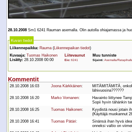
28.10.2008
Sm1 6241 Rauman asemalla. Olin autolla ohiajamassa ja huo
Kuvan tiedot
Liikennepaikka:
Rauma
(
Liikennepaikan tiedot
)
Kuvaaja:
Tuomas Haikonen
Liitevaunut
Muu tunniste
Lisätty:
28.10.2008 00:00
Eio
:
6241
Sijainti:
Asemalla/Ratapihall
Kommentit
28.10.2008 16:03
Joona Kärkkäinen
:
MITÄMITÄMITÄ, onkohan
lähivuosina??????
28.10.2008 16:20
Marko Vornanen
:
Havainto liittynee Tampe
Sopii hyvin tähänkin ta
28.10.2008 16:25
Tuomas Haikonen
:
Kyydistä nousi jotain i
(Käyttäjä muokannut 2
28.10.2008 16:41
Tuomas Pätäri
:
Sinänsä ihan hyvä idea
onneksi valtio on viime