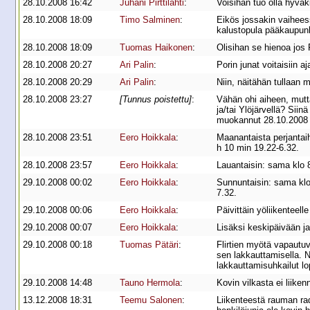
28.10.2008 16:42
Juhani Pirttilahti
:
Voisihan tuo olla hyvä
28.10.2008 18:09
Timo Salminen
:
Eikös jossakin vaiheess
kalustopula pääkaupunki
28.10.2008 18:09
Tuomas Haikonen
:
Olisihan se hienoa jos
28.10.2008 20:27
Ari Palin
:
Porin junat voitaisiin 
28.10.2008 20:29
Ari Palin
:
Niin, näitähän tullaan
28.10.2008 23:27
[Tunnus poistettu]
:
Vähän ohi aiheen, mutta
ja/tai Ylöjärvellä? Siin
muokannut 28.10.2008 
28.10.2008 23:51
Eero Hoikkala
:
Maanantaista perjantai
h 10 min 19.22-6.32.
28.10.2008 23:57
Eero Hoikkala
:
Lauantaisin: sama klo 
29.10.2008 00:02
Eero Hoikkala
:
Sunnuntaisin: sama klo 
7.32.
29.10.2008 00:06
Eero Hoikkala
:
Päivittäin yöliikenteell
29.10.2008 00:07
Eero Hoikkala
:
Lisäksi keskipäivään ja 
29.10.2008 00:18
Tuomas Pätäri
:
Flirtien myötä vapautuv
sen lakkauttamisella. N
lakkauttamisuhkailut lo
29.10.2008 14:48
Tauno Hermola
:
Kovin vilkasta ei liiken
13.12.2008 18:31
Teemu Salonen
:
Liikenteestä rauman rad