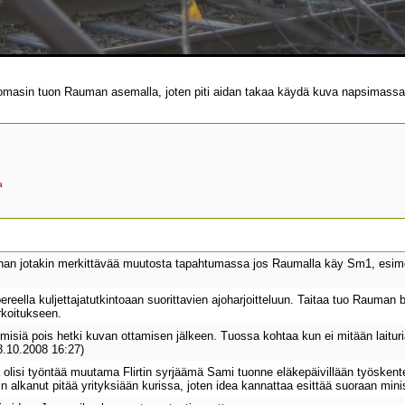
masin tuon Rauman asemalla, joten piti aidan takaa käydä kuva napsimassa
a
 jotakin merkittävää muutosta tapahtumassa jos Raumalla käy Sm1, esimer
reella kuljettajatutkintoaan suorittavien ajoharjoitteluun. Taitaa tuo Rauman b
rkoitukseen.
hmisiä pois hetki kuvan ottamisen jälkeen. Tuossa kohtaa kun ei mitään laituria
8.10.2008 16:27)
 olisi työntää muutama Flirtin syrjäämä Sami tuonne eläkepäivillään työske
in alkanut pitää yrityksiään kurissa, joten idea kannattaa esittää suoraan minis