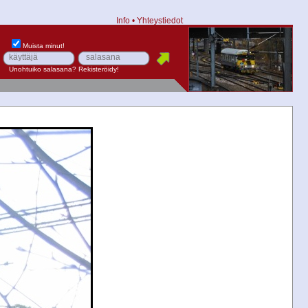
Info
•
Yhteystiedot
Muista minut!
Unohtuiko salasana?
Rekisteröidy!