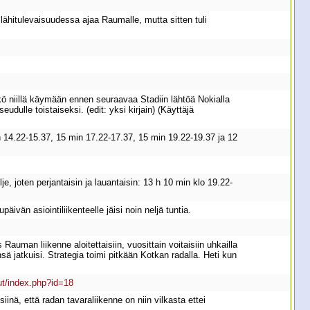
 lähitulevaisuudessa ajaa Raumalle, mutta sitten tuli
kö niillä käymään ennen seuraavaa Stadiin lähtöä Nokialla
dulle toistaiseksi. (edit: yksi kirjain) (Käyttäjä
n 14.22-15.37, 15 min 17.22-17.37, 15 min 19.22-19.37 ja 12
e, joten perjantaisin ja lauantaisin: 13 h 10 min klo 19.22-
äivän asiointiliikenteelle jäisi noin neljä tuntia.
auman liikenne aloitettaisiin, vuosittain voitaisiin uhkailla
sä jatkuisi. Strategia toimi pitkään Kotkan radalla. Heti kun
ulut/index.php?id=18
nä, että radan tavaraliikenne on niin vilkasta ettei