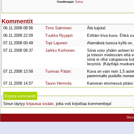
Vuodenajat:
Syksy
Kommentit
06.11.2008 08:56
Timo Salminen
:
Älä tuijota!
06.11.2008 22:09
Tuukka Ryyppö
:
Erittäin kiva kuva. Ehkä s
07.11.2008 00:49
Topi Lajunen
:
Alamäkeä tuossa kyllä on, 
07.11.2008 08:37
Jarkko Korhonen
:
Siinä voisi yhden asteen ki
ja totesin mielessäni että e
siinä ei ollut vatupassia 
levyistä. (Käyttäjä muokan
07.11.2008 13:58
Tuomas Pätäri
:
Kuva on vain noin 1,5 astet
paremmalle puolelle menee
07.11.2008 14:07
Tauno Hermola
:
Kameran etsimessä pitäisi 
Kirjoita kommentti
Sinun täytyy
kirjautua sisään
, jotta voit kirjoittaa kommentteja!
Sivu