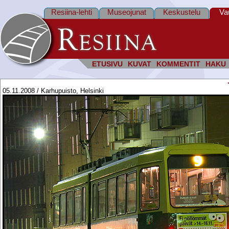
Resiina-lehti
Museojunat
Keskustelu
Va
ETUSIVU
KUVAT
KOMMENTIT
HAKU
05.11.2008 / Karhupuisto, Helsinki