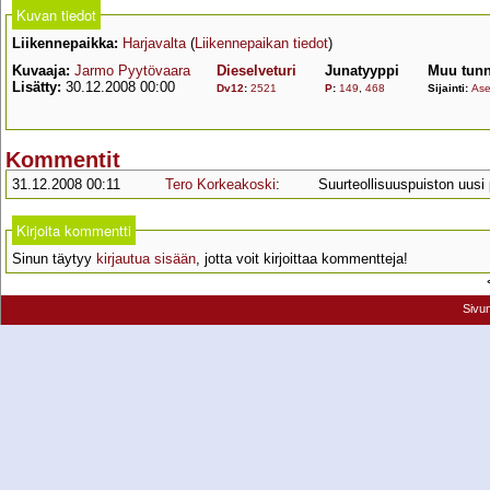
Kuvan tiedot
Liikennepaikka:
Harjavalta
(
Liikennepaikan tiedot
)
Kuvaaja:
Jarmo Pyytövaara
Dieselveturi
Junatyyppi
Muu tunn
Lisätty:
30.12.2008 00:00
Dv12
:
2521
P
:
149
,
468
Sijainti:
Ase
Kommentit
31.12.2008 00:11
Tero Korkeakoski
:
Suurteollisuuspuiston uusi pi
Kirjoita kommentti
Sinun täytyy
kirjautua sisään
, jotta voit kirjoittaa kommentteja!
Sivu