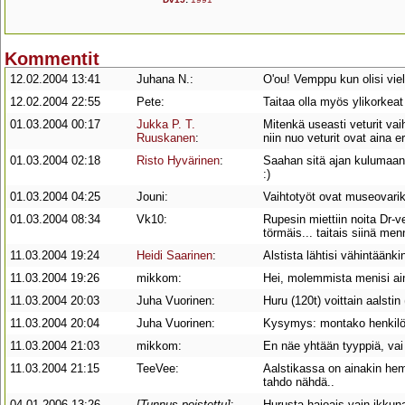
Kommentit
12.02.2004 13:41
Juhana N.:
O'ou! Vemppu kun olisi viel
12.02.2004 22:55
Pete:
Taitaa olla myös ylikorkeat 
01.03.2004 00:17
Jukka P. T.
Mitenkä useasti veturit vai
Ruuskanen
:
niin nuo veturit ovat aina er
01.03.2004 02:18
Risto Hyvärinen
:
Saahan sitä ajan kulumaan si
:)
01.03.2004 04:25
Jouni:
Vaihtotyöt ovat museovarik
01.03.2004 08:34
Vk10:
Rupesin miettiin noita Dr-v
törmäis... taitais siinä me
11.03.2004 19:24
Heidi Saarinen
:
Alstista lähtisi vähintäänkin
11.03.2004 19:26
mikkom:
Hei, molemmista menisi ai
11.03.2004 20:03
Juha Vuorinen:
Huru (120t) voittain aalsti
11.03.2004 20:04
Juha Vuorinen:
Kysymys: montako henkilö
11.03.2004 21:03
mikkom:
En näe yhtään tyyppiä, vai
11.03.2004 21:15
TeeVee:
Aalstikassa on ainakin hem
tahdo nähdä..
04.01.2006 13:26
[Tunnus poistettu]
:
Hurusta hajoais vain ikku