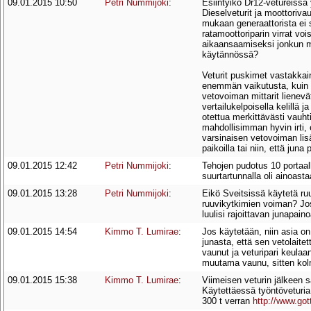
09.01.2015 10:50
Petri Nummijoki
:
Esiintyikö Dr12-vetureissa
Dieselveturit ja moottorivau
mukaan generaattorista ei s
ratamoottoriparin virrat voi
aikaansaamiseksi jonkun mo
käytännössä?
Veturit puskimet vastakkai
enemmän vaikutusta, kuin v
vetovoiman mittarit lienevä
vertailukelpoisella kelillä
otettua merkittävästi vauhti
mahdollisimman hyvin irti,
varsinaisen vetovoiman lis
paikoilla tai niin, että ju
09.01.2015 12:42
Petri Nummijoki
:
Tehojen pudotus 10 portaall
suurtartunnalla oli ainoast
09.01.2015 13:28
Petri Nummijoki
:
Eikö Sveitsissä käytetä ru
ruuvikytkimien voiman? Jos
luulisi rajoittavan junapaino
09.01.2015 14:54
Kimmo T. Lumirae
:
Jos käytetään, niin asia on
junasta, että sen vetolaitet
vaunut ja veturipari keulaa
muutama vaunu, sitten kolm
09.01.2015 15:38
Kimmo T. Lumirae
:
Viimeisen veturin jälkeen s
Käytettäessä työntöveturia,
300 t verran
http://www.go