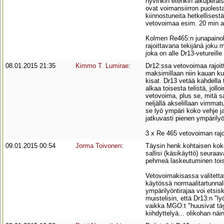
hyvinkin etenkin alkuperäis
ovat voimansiirron puolest
kiinnostuneita hetkellises
vetovoimaa esim. 20 min aj
Kolmen Re465:n junapainok
rajoittavana tekijänä joku 
joka on alle Dr13-vetureill
08.01.2015 21:35
Kimmo T. Lumirae
:
Dr12:ssa vetovoimaa rajoitta
maksimillaan niin kauan kui
kisat. Dr13 vetää kahdella 
alkaa toisesta telistä, joll
vetovoima, plus se, mitä sa
neljällä akselillaan vimmatu
se lyö ympäri koko vehje ja 
jatkuvasti pienen ympärily
3 x Re 465 vetovoiman raj
09.01.2015 00:54
Jorma Toivonen
:
Täysin henk.kohtaisen kok
sallisi (käsikäyttö) seuraa
pehmeä laskeutuminen tois
Vetovoimakisassa valitettava
käytössä normaalitartunnall
ympärilyöntirajaa voi etsi
muistelisin, että Dr13:n "
vaikka MGO:t "huusivat täys
kiihdyttelyä... olikohan näi