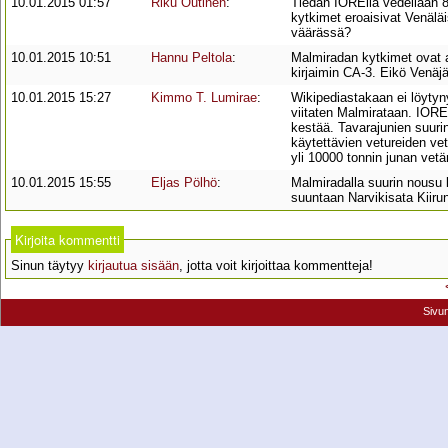
10.01.2015 01:57
Riku Outinen
:
Tiedän IORElla vedellään 8
kytkimet eroaisivat Venäläi
väärässä?
10.01.2015 10:51
Hannu Peltola
:
Malmiradan kytkimet ovat a
kirjaimin CA-3. Eikö Venäjä
10.01.2015 15:27
Kimmo T. Lumirae
:
Wikipediastakaan ei löytyny
viitaten Malmirataan. IORE 
kestää. Tavarajunien suuri
käytettävien vetureiden v
yli 10000 tonnin junan vet
10.01.2015 15:55
Eljas Pölhö
:
Malmiradalla suurin nousu
suuntaan Narvikisata Kiir
Kirjoita kommentti
Sinun täytyy
kirjautua sisään
, jotta voit kirjoittaa kommentteja!
Sivu