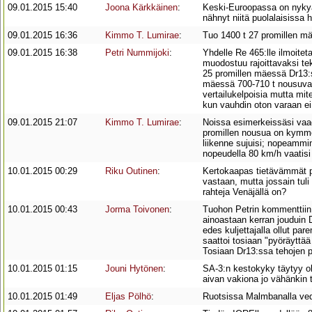
09.01.2015 15:40
Joona Kärkkäinen
:
Keski-Euroopassa on nykyä
nähnyt niitä puolalaisissa h
09.01.2015 16:36
Kimmo T. Lumirae
:
Tuo 1400 t 27 promillen mäe
09.01.2015 16:38
Petri Nummijoki
:
Yhdelle Re 465:lle ilmoitet
muodostuu rajoittavaksi tek
25 promillen mäessä Dr13:st
mäessä 700-710 t nousuvas
vertailukelpoisia mutta mit
kun vauhdin oton varaan ei
09.01.2015 21:07
Kimmo T. Lumirae
:
Noissa esimerkeissäsi vaad
promillen nousua on kymmeni
liikenne sujuisi; nopeammin
nopeudella 80 km/h vaatisi
10.01.2015 00:29
Riku Outinen
:
Kertokaapas tietävämmät pa
vastaan, mutta jossain tuli
rahteja Venäjällä on?
10.01.2015 00:43
Jorma Toivonen
:
Tuohon Petrin kommenttiin
ainoastaan kerran jouduin 
edes kuljettajalla ollut pa
saattoi tosiaan "pyöräyttää 
Tosiaan Dr13:ssa tehojen p
10.01.2015 01:15
Jouni Hytönen
:
SA-3:n kestokyky täytyy o
aivan vakiona jo vähänkin t
10.01.2015 01:49
Eljas Pölhö
:
Ruotsissa Malmbanalla vede