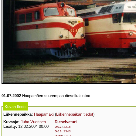
01.07.2002
Haapamäen suurempaa dieselkalustoa.
Kuvan tiedot
Liikennepaikka:
Haapamäki
(
Liikennepaikan tiedot
)
Kuvaaja:
Juha Vuorinen
Dieselveturi
Lisätty:
12.02.2004 00:00
Dr12
:
2216
Dr13
:
2343
Dv15
:
1991