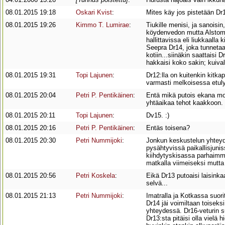
08.01.2015 19:18
Oskari Kvist
:
Mites käy jos pistetään Dr
08.01.2015 19:26
Kimmo T. Lumirae
:
Tiukille menisi, ja sanoisin
köydenvedon mutta Alstomi
hallittavissa eli liukkaalla
Seepra Dr14, joka tunnetaan
kotiin...siinäkin saattaisi
hakkaisi koko sakin; kuivall
08.01.2015 19:31
Topi Lajunen
:
Dr12:lla on kuitenkin kitk
varmasti melkoisessa etul
08.01.2015 20:04
Petri P. Pentikäinen
:
Entä mikä putois ekana mon
yhtäaikaa tehot kaakkoon.
08.01.2015 20:11
Topi Lajunen
:
Dv15. :)
08.01.2015 20:16
Petri P. Pentikäinen
:
Entäs toisena?
08.01.2015 20:30
Petri Nummijoki
:
Jonkun keskustelun yhteyde
pysähtyvissä paikallisjunis
kiihdytyskisassa parhaimmil
matkalla viimeiseksi mutta
08.01.2015 20:56
Petri Koskela
:
Eikä Dr13 putoaisi laisinka
selvä...
08.01.2015 21:13
Petri Nummijoki
:
Imatralla ja Kotkassa suorit
Dr14 jäi voimiltaan toiseks
yhteydessä. Dr16-veturin s
Dr13:sta pitäisi olla vielä