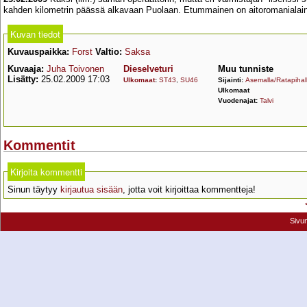
kahden kilometrin päässä alkavaan Puolaan. Etummainen on aitoromanialain
Kuvan tiedot
Kuvauspaikka:
Forst
Valtio:
Saksa
Kuvaaja:
Juha Toivonen
Dieselveturi
Muu tunniste
Lisätty:
25.02.2009 17:03
Ulkomaat
:
ST43
,
SU46
Sijainti:
Asemalla/Ratapihal
Ulkomaat
Vuodenajat:
Talvi
Kommentit
Kirjoita kommentti
Sinun täytyy
kirjautua sisään
, jotta voit kirjoittaa kommentteja!
Sivu