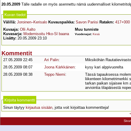
20.05.2009
Tälle radalle on myös asennettu nämä uudenmalliset kilometritol
Kuvan tiedot
Välillä:
Joroinen–Kerisalo
Kuvauspaikka:
Savon Pariisi
Ratakm:
417+000
Kuvaaja:
Olli Aalto
Muu tunniste
Kuvasarja:
Modernisoitu Hko-Sl baana
Vuodenajat:
Kesä
Lisätty:
20.05.2009 23:10
Kommentit
27.05.2009 22:45
Ari Palin
:
Miksiköhän Rautatievirasto 
28.05.2009 08:07
Joona Kärkkäinen
:
kysy kari alppivuorelta
28.05.2009 08:38
Teppo Niemi
:
Tässä tapauksessa molemma
liikenteen kilometrimerkki
tarkan paikan sijaisee km a
arviointia tilapäisestä nopeu
Kirjoita kommentti
Sinun täytyy
kirjautua sisään
, jotta voit kirjoittaa kommentteja!
Sivu