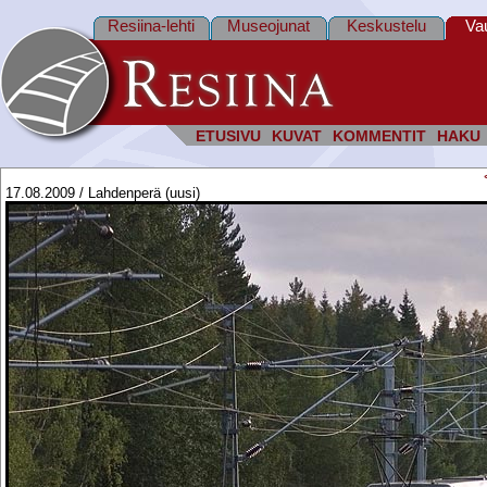
Resiina-lehti
Museojunat
Keskustelu
Va
ETUSIVU
KUVAT
KOMMENTIT
HAKU
17.08.2009 / Lahdenperä (uusi)