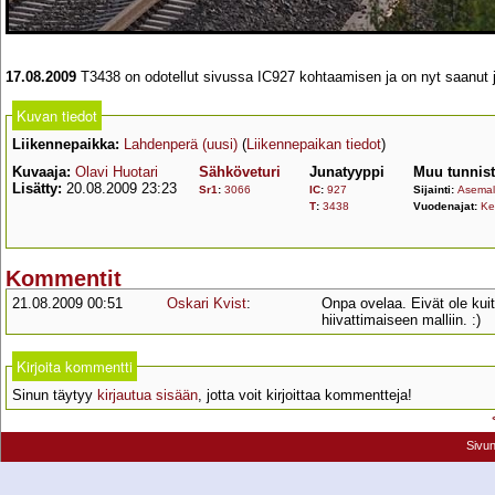
17.08.2009
T3438 on odotellut sivussa IC927 kohtaamisen ja on nyt saanut jo
Kuvan tiedot
Liikennepaikka:
Lahdenperä (uusi)
(
Liikennepaikan tiedot
)
Kuvaaja:
Olavi Huotari
Sähköveturi
Junatyyppi
Muu tunnis
Lisätty:
20.08.2009 23:23
Sr1
:
3066
IC
:
927
Sijainti:
Asemall
T
:
3438
Vuodenajat:
Ke
Kommentit
21.08.2009 00:51
Oskari Kvist
:
Onpa ovelaa. Eivät ole kui
hiivattimaiseen malliin. :)
Kirjoita kommentti
Sinun täytyy
kirjautua sisään
, jotta voit kirjoittaa kommentteja!
Sivu