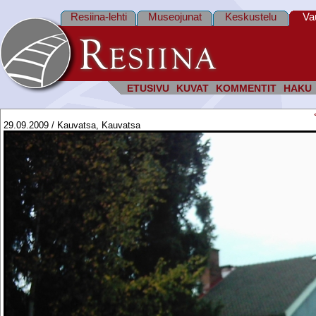
Resiina-lehti
Museojunat
Keskustelu
Va
ETUSIVU
KUVAT
KOMMENTIT
HAKU
29.09.2009 / Kauvatsa, Kauvatsa