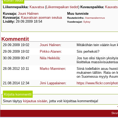
Kuvan tiedot
Liikennepaikka:
Kauvatsa
(
Liikennepaikan tiedot
)
Kuvauspaikka:
Kauvats
Kuvaaja:
Jouni Halinen
Muu tunniste
Kuvasarja:
Kauvatsan aseman seutua
Rautatieinfra:
Asemarakennus
Lisätty:
29.09.2009 18:54
Vuodenajat:
Syksy
Kommentit
29.09.2009 19:02
Jouni Halinen
:
Mitäköhän tein väärin kun 
29.09.2009 19:02
Pirkko Alanen
:
Siis perhekoti?
30.09.2009 00:47
Niila Heikkilä
:
Jos tuo olisi täysin yksity
liioittelua massiivisuutensa
28.08.2012 10:11
Marko Manninen
:
Siinä todellakin asuu huos
mukainen tällöin. Rata on k
on Suomessa myyty Asumi
21.08.2014 12:34
Jimi Lappalainen
:
https://www.flickr.com/p
Kirjoita kommentti
Sinun täytyy
kirjautua sisään
, jotta voit kirjoittaa kommentteja!
Sivu