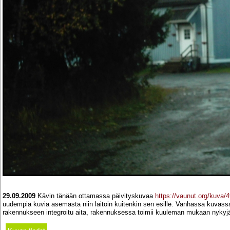
29.09.2009
Kävin tänään ottamassa päivityskuvaa
https://vaunut.org/kuva/
uudempia kuvia asemasta niin laitoin kuitenkin sen esille. Vanhassa kuvas
rakennukseen integroitu aita, rakennuksessa toimii kuuleman mukaan nykyjään