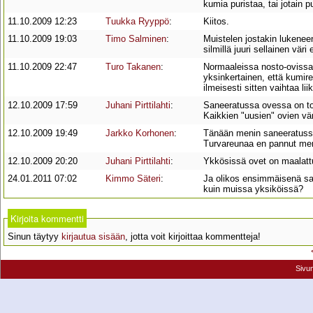
kumia puristaa, tai jotain p
11.10.2009 12:23
Tuukka Ryyppö
:
Kiitos.
11.10.2009 19:03
Timo Salminen
:
Muistelen jostakin lukeneeni 
silmillä juuri sellainen vär
11.10.2009 22:47
Turo Takanen
:
Normaaleissa nosto-ovissa (
yksinkertainen, että kumir
ilmeisesti sitten vaihtaa l
12.10.2009 17:59
Juhani Pirttilahti
:
Saneeratussa ovessa on tosi
Kaikkien "uusien" ovien vär
12.10.2009 19:49
Jarkko Korhonen
:
Tänään menin saneeratussa 
Turvareunaa en pannut merk
12.10.2009 20:20
Juhani Pirttilahti
:
Ykkösissä ovet on maalattu
24.01.2011 07:02
Kimmo Säteri
:
Ja olikos ensimmäisenä sa
kuin muissa yksiköissä?
Kirjoita kommentti
Sinun täytyy
kirjautua sisään
, jotta voit kirjoittaa kommentteja!
Sivu