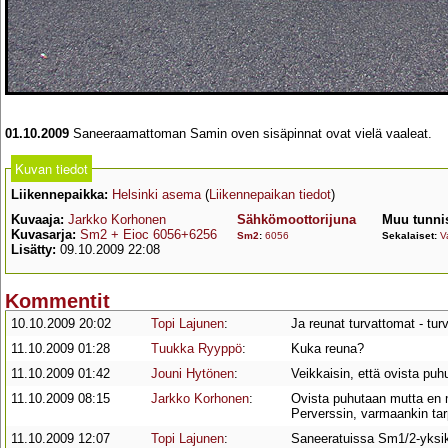
01.10.2009
Saneeraamattoman Samin oven sisäpinnat ovat vielä vaaleat.
Kuvan tiedot
Liikennepaikka:
Helsinki asema
(
Liikennepaikan tiedot
)
Kuvaaja:
Jarkko Korhonen
Sähkömoottorijuna
Muu tunni
Kuvasarja:
Sm2 + Eioc 6056+6256
Sm2
:
6056
Sekalaiset:
V
Lisätty:
09.10.2009 22:08
Kommentit
10.10.2009 20:02
Topi Lajunen
:
Ja reunat turvattomat - tur
11.10.2009 01:28
Tuukka Ryyppö
:
Kuka reuna?
11.10.2009 01:42
Jouni Hytönen
:
Veikkaisin, että ovista puh
11.10.2009 08:15
Jarkko Korhonen
:
Ovista puhutaan mutta en 
Perverssin, varmaankin tarp
11.10.2009 12:07
Topi Lajunen
:
Saneeratuissa Sm1/2-yksikö