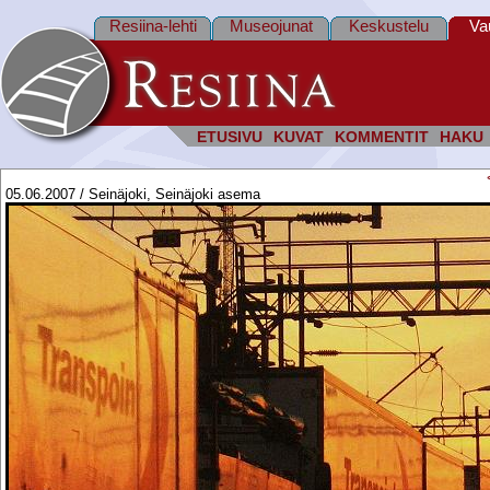
Resiina-lehti
Museojunat
Keskustelu
Va
ETUSIVU
KUVAT
KOMMENTIT
HAKU
05.06.2007 / Seinäjoki, Seinäjoki asema