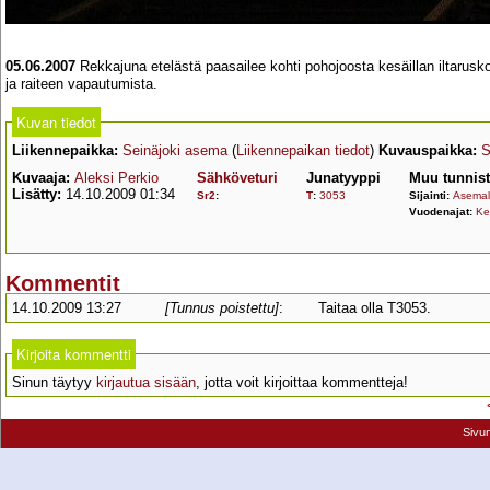
05.06.2007
Rekkajuna etelästä paasailee kohti pohojoosta kesäillan iltarusk
ja raiteen vapautumista.
Kuvan tiedot
Liikennepaikka:
Seinäjoki asema
(
Liikennepaikan tiedot
)
Kuvauspaikka:
S
Kuvaaja:
Aleksi Perkio
Sähköveturi
Junatyyppi
Muu tunnis
Lisätty:
14.10.2009 01:34
Sr2
:
T
:
3053
Sijainti:
Asemall
Vuodenajat:
Ke
Kommentit
14.10.2009 13:27
[Tunnus poistettu]
:
Taitaa olla T3053.
Kirjoita kommentti
Sinun täytyy
kirjautua sisään
, jotta voit kirjoittaa kommentteja!
Sivu