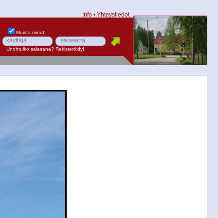
Info
•
Yhteystiedot
Muista minut!
Unohtuiko salasana?
Rekisteröidy!