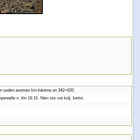
odon uuden aseman km-lukema on 342+020.
ereelle n. klo 16:15. Näin siis vet.kulj. kertoi.