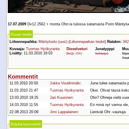
17.07.2009
Dv12 2562 + monta Ohn:ia tulossa satamasta Porin Mäntylu
Kuvan tiedot
Liikennepaikka:
Mäntyluoto (uusi)
(
Liikennepaikan tiedot
)
Ratakm:
342
Kuvaaja:
Tuomas Hyökyranta
Dieselveturi
Junatyyppi
Muu
Lisätty:
11.03.2010 19:03
Dv12
:
2562
Vaihtotyö
:
Sijai
Vuod
Kommentit
11.03.2010 20:50
Jukka Voudinmäki
:
Juna tulee satamasta 
11.03.2010 21:47
Tuomas Hyökyranta
:
Okei. Olivat tässä koko 
13.03.2010 19:25
Jari Kuusinen
:
Ohn? Ohneja vielä vuo
14.03.2010 11:55
Tuomas Hyökyranta
:
En minä nyt varma ole, 
22.08.2013 20:09
Jimi Lappalainen
:
Lienivät Ohr -vaunuja.
Kirjoita kommentti