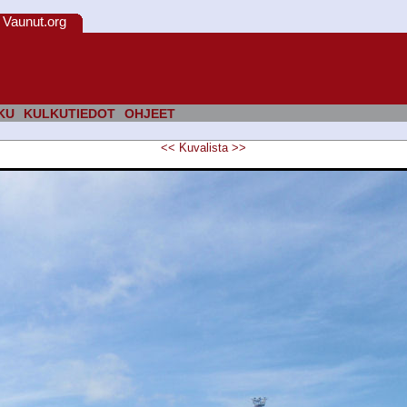
Vaunut.org
KU
KULKUTIEDOT
OHJEET
<<
Kuvalista
>>