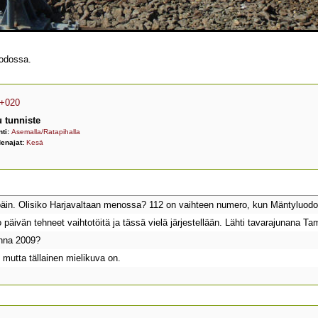
odossa.
+020
 tunniste
nti:
Asemalla/Ratapihalla
enajat:
Kesä
päin. Olisiko Harjavaltaan menossa? 112 on vaihteen numero, kun Mäntylu
päivän tehneet vaihtotöitä ja tässä vielä järjestellään. Lähti tavarajunana Tamp
nna 2009?
mutta tällainen mielikuva on.