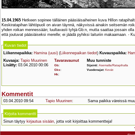
15.04.1965
Hetkeen sopinee tälläinen pääsiäisaiheinen kuva Hillon ratapihalt
Keskiratapihan lähtöpuoli on aivan täynnä, näkyvissä ainakin seitsemän roikan
yhden roikan mennessään; luultavasti tyhjä-Gb:n, mutta saattaa jossain olla ka
että joutuvat pääsiäiseksi merelle; ei jäädä pyhiksi laituriin makaamaan. -
Kuvan tiedot
Liikennepaikka:
Hamina (uusi)
(
Liikennepaikan tiedot
)
Kuvauspaikka:
Hami
Kuvaaja:
Tapio Muurinen
Tavaravaunut
Muu tunniste
Lisätty:
03.04.2010 00:06
Gb
:
Sijainti:
Asemalla/Ratapihalla
Gks
:
Vuodenajat:
Kevät
Hk
:
Kommentit
03.04.2010 09:54
Tapio Muurinen
:
Sama paikka väreissä m
Kirjoita kommentti
Sinun täytyy
kirjautua sisään
, jotta voit kirjoittaa kommentteja!