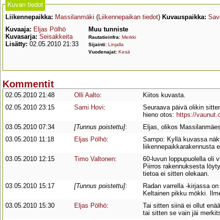
Kuvan tiedot
Liikennepaikka:
Massilanmäki
(
Liikennepaikan tiedot
)
Kuvauspaikka:
Sav
Kuvaaja:
Eljas Pölhö
Muu tunniste
Kuvasarja:
Seisakkeita
Rautatieinfra:
Merkki
Lisätty:
02.05.2010 21:33
Sijainti:
Linjalla
Vuodenajat:
Kesä
Kommentit
02.05.2010 21:48
Olli Aalto
:
Kiitos kuvasta.
02.05.2010 23:15
Sami Hovi
:
Seuraava päivä olikin sitte
hieno otos:
https://vaunut.
03.05.2010 07:34
[Tunnus poistettu]
:
Eljas, olikos Massilanmäes
03.05.2010 11:18
Eljas Pölhö
:
Sampo: Kyllä kuvassa näkyv
liikennepaikkarakennusta e
03.05.2010 12:15
Timo Valtonen
:
60-luvun loppupuolella ol
Piirros rakennuksesta löyt
tietoa ei sitten olekaan.
03.05.2010 15:17
[Tunnus poistettu]
:
Radan varrella -kirjassa 
Keltainen pikku mökki. Ilmei
03.05.2010 15:30
Eljas Pölhö
:
Tai sitten siinä ei ollut enä
tai sitten se vain jäi merk