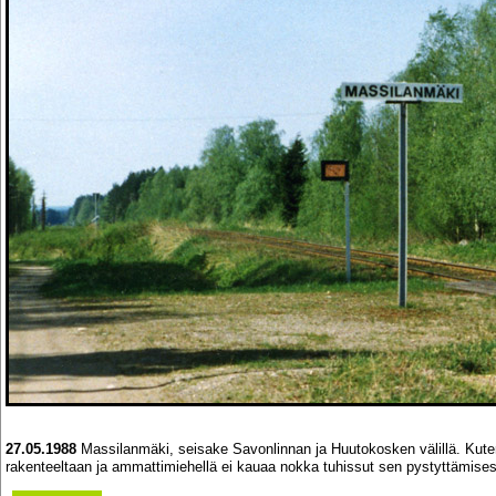
27.05.1988
Massilanmäki, seisake Savonlinnan ja Huutokosken välillä. Kuten
rakenteeltaan ja ammattimiehellä ei kauaa nokka tuhissut sen pystyttämise