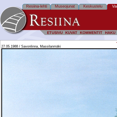
Resiina-lehti
Museojunat
Keskustelu
Va
ETUSIVU
KUVAT
KOMMENTIT
HAKU
27.05.1988 / Savonlinna, Massilanmäki