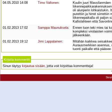
04.05.2010 14:08
Timo Valtonen
:
Kuulin juuri Massilanmäen s
liikennepaikkarakennuksen 
oli alunperin lohkaistukin. 
purettiin ja hirret siirrett
liikennepaikalla oli paljon
Kallislahteen että Savonlin
01.02.2013 17:02
Samppa Maunuksela
:
Ennen tuon teki mies tai ka
kompleksi virolaisten voimi
jälkeenkään.
01.02.2013 19:12
Jimi Lappalainen
:
Mitähän kaikkea seisakkee
Aurausmerkkien asennus, nim
tuonti paikalle että pääsee oj
Kirjoita kommentti
Sinun täytyy
kirjautua sisään
, jotta voit kirjoittaa kommentteja!
Sivu