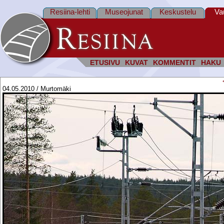
Resiina-lehti
Museojunat
Keskustelu
Va
ETUSIVU
KUVAT
KOMMENTIT
HAKU
04.05.2010 / Murtomäki