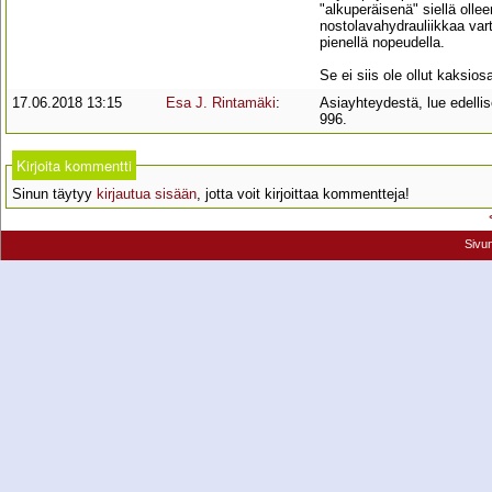
"alkuperäisenä" siellä oll
nostolavahydrauliikkaa vart
pienellä nopeudella.
Se ei siis ole ollut kaksio
17.06.2018 13:15
Esa J. Rintamäki
:
Asiayhteydestä, lue edell
996.
Kirjoita kommentti
Sinun täytyy
kirjautua sisään
, jotta voit kirjoittaa kommentteja!
Sivu