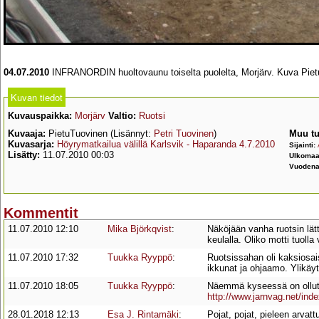
04.07.2010
INFRANORDIN huoltovaunu toiselta puolelta, Morjärv. Kuva Piet
Kuvan tiedot
Kuvauspaikka:
Morjärv
Valtio:
Ruotsi
Kuvaaja:
PietuTuovinen (Lisännyt:
Petri Tuovinen
)
Muu tu
Kuvasarja:
Höyrymatkailua välillä Karlsvik - Haparanda 4.7.2010
Sijainti:
Lisätty:
11.07.2010 00:03
Ulkoma
Vuodena
Kommentit
11.07.2010 12:10
Mika Björkqvist
:
Näköjään vanha ruotsin lät
keulalla. Oliko motti tuoll
11.07.2010 17:32
Tuukka Ryyppö
:
Ruotsissahan oli kaksiosais
ikkunat ja ohjaamo. Ylikä
11.07.2010 18:05
Tuukka Ryyppö
:
Näemmä kyseessä on ollut s
http://www.jarnvag.net/ind
28.01.2018 12:13
Esa J. Rintamäki
:
Pojat, pojat, pieleen arva