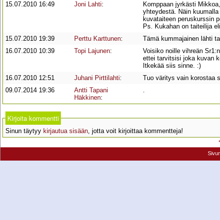
15.07.2010 16:49
Joni Lahti
:
Komppaan jyrkästi Mikkoa, 
yhteydestä. Näin kuumalla o
kuvataiteen peruskurssin p
Ps. Kukahan on taiteilija e
15.07.2010 19:39
Perttu Karttunen
:
Tämä kummajainen lähti t
16.07.2010 10:39
Topi Lajunen
:
Voisiko noille vihreän Sr1:
ettei tarvitsisi joka kuvan
Itkekää siis sinne. :)
16.07.2010 12:51
Juhani Pirttilahti
:
Tuo väritys vain korostaa s
09.07.2014 19:36
Antti Tapani
.
Häkkinen
:
Kirjoita kommentti
Sinun täytyy
kirjautua sisään
, jotta voit kirjoittaa kommentteja!
Sivu