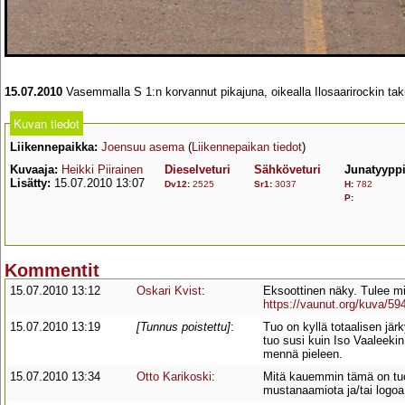
15.07.2010
Vasemmalla S 1:n korvannut pikajuna, oikealla Ilosaarirockin ta
Kuvan tiedot
Liikennepaikka:
Joensuu asema
(
Liikennepaikan tiedot
)
Kuvaaja:
Heikki Piirainen
Dieselveturi
Sähköveturi
Junatyypp
Lisätty:
15.07.2010 13:07
Dv12
:
2525
Sr1
:
3037
H
:
782
P
:
Kommentit
15.07.2010 13:12
Oskari Kvist
:
Eksoottinen näky. Tulee m
https://vaunut.org/kuva/59
15.07.2010 13:19
[Tunnus poistettu]
:
Tuo on kyllä totaalisen jä
tuo susi kuin Iso Vaaleeki
mennä pieleen.
15.07.2010 13:34
Otto Karikoski
:
Mitä kauemmin tämä on tuol
mustanaamiota ja/tai logoa