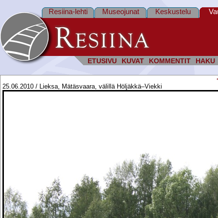
Resiina-lehti
Museojunat
Keskustelu
Va
ETUSIVU
KUVAT
KOMMENTIT
HAKU
25.06.2010 / Lieksa, Mätäsvaara, välillä Höljäkkä–Viekki