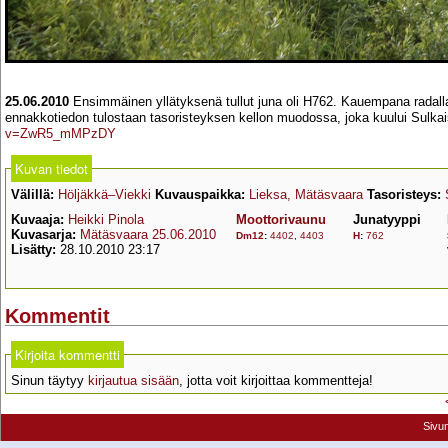
25.06.2010
Ensimmäinen yllätyksenä tullut juna oli H762. Kauempana radal
ennakkotiedon tulostaan tasoristeyksen kellon muodossa, joka kuului Sulkai
v=ZwR5_mMPzDY
Kuvan tiedot
Välillä:
Höljäkkä–Viekki
Kuvauspaikka:
Lieksa, Mätäsvaara
Tasoristeys:
Kuvaaja:
Heikki Pinola
Moottorivaunu
Junatyyppi
Kuvasarja:
Mätäsvaara 25.06.2010
Dm12
:
4402
,
4403
H
:
762
Lisätty:
28.10.2010 23:17
Kommentit
Kirjoita kommentti
Sinun täytyy
kirjautua sisään
, jotta voit kirjoittaa kommentteja!
Sivu