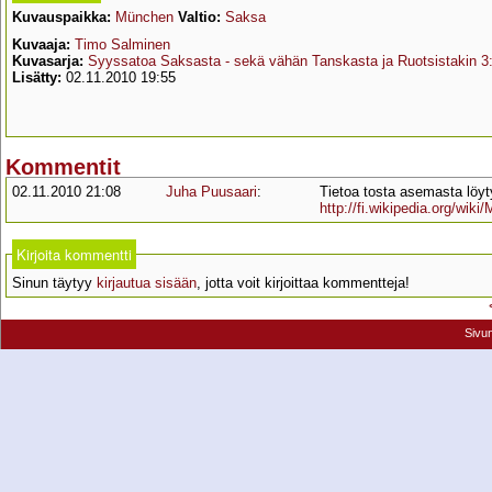
Kuvauspaikka:
München
Valtio:
Saksa
Kuvaaja:
Timo Salminen
Kuvasarja:
Syyssatoa Saksasta - sekä vähän Tanskasta ja Ruotsistakin 3:
Lisätty:
02.11.2010 19:55
Kommentit
02.11.2010 21:08
Juha Puusaari
:
Tietoa tosta asemasta löyty
http://fi.wikipedia.org
Kirjoita kommentti
Sinun täytyy
kirjautua sisään
, jotta voit kirjoittaa kommentteja!
Sivu