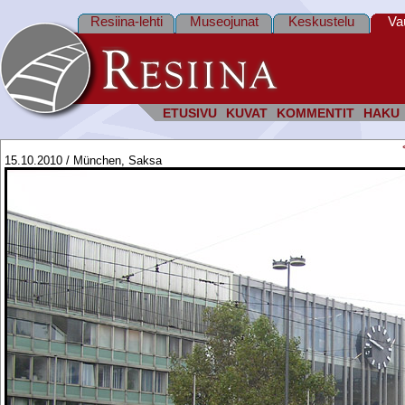
Resiina-lehti
Museojunat
Keskustelu
Va
ETUSIVU
KUVAT
KOMMENTIT
HAKU
15.10.2010 / München, Saksa