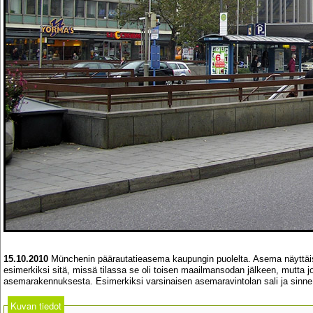
15.10.2010
Münchenin päärautatieasema kaupungin puolelta. Asema näyttäis
esimerkiksi sitä, missä tilassa se oli toisen maailmansodan jälkeen, mutt
asemarakennuksesta. Esimerkiksi varsinaisen asemaravintolan sali ja sinne j
Kuvan tiedot